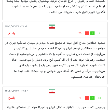
همیشه امام و رهبری را خرج خودتان کردید .پشتیبان رهبری نبودید بلکه پشت
او قایم شدید تا تیر و ترکش به او بخورد .برای یک بار هم شده بیدار شوید
نگذارید تاریخ تکرار شود . هیهات من الذله .
۱۷:۰۹ - ۱۴۰۵/۰۳/۲۴
پاسخ
25
7
سعید حدادیان مداح اهل بیت در تجمع شبانه مردم در میدان صادقیه تهران در
مواجهه با مخالفین توافق ایران و آمریکا گفت: «مردم دمار از روزگارتان در
می‌آورند. از دست دادن نداریم. ما آنچه را که داشتیم و می‌خواستیم از دست
ندهیم، رهبرمان بود؛ بعد از آن اگر کسی کج برود دمش را می‌چینیم. اصلا
کشته شویم. آقایان؛ اگر خدای ناکرده خون رهبر پایمال شود، پایمالتان
می‌کنیم... مرگ بر کسی که گفته خون خواهی و اینا نباشد؛ غلط کرده ما
خونخواه رهبرمان هستیم..
۱۷:۵۲ - ۱۴۰۵/۰۳/۲۴
پاسخ
4
18
ویدیویی که عده‌ای بابت توافق احتمالی ایران و آمریکا خواستار استعفای قالیباف