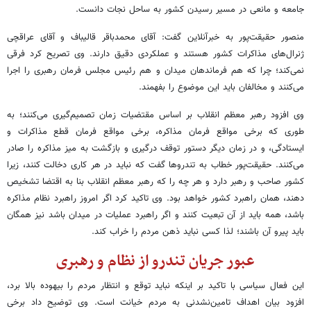
جامعه و مانعی در مسیر رسیدن کشور به ساحل نجات دانست.
منصور حقیقت‌پور به خبرآنلاین گفت: آقای محمدباقر قالیباف و آقای عراقچی
ژنرال‌های مذاکرات کشور هستند و عملکردی دقیق دارند. وی تصریح کرد فرقی
نمی‌کند؛ چرا که هم فرماندهان میدان و هم رئیس مجلس فرمان رهبری را اجرا
می‌کنند و مخالفان باید این موضوع را بفهمند.
وی افزود رهبر معظم انقلاب بر اساس مقتضیات زمان تصمیم‌گیری می‌کنند؛ به
طوری که برخی مواقع فرمان مذاکره، برخی مواقع فرمان قطع مذاکرات و
ایستادگی، و در زمان دیگر دستور توقف درگیری و بازگشت به میز مذاکره را صادر
می‌کنند. حقیقت‌پور خطاب به تندروها گفت که نباید در هر کاری دخالت کنند، زیرا
کشور صاحب و رهبر دارد و هر چه را که رهبر معظم انقلاب بنا به اقتضا تشخیص
دهند، همان راهبرد کشور خواهد بود. وی تاکید کرد اگر امروز راهبرد نظام مذاکره
باشد، همه باید از آن تبعیت کنند و اگر راهبرد عملیات در میدان باشد نیز همگان
باید پیرو آن باشند؛ لذا کسی نباید ذهن مردم را خراب کند.
عبور جریان تندرو از نظام و رهبری
این فعال سیاسی با تاکید بر اینکه نباید توقع و انتظار مردم را بیهوده بالا برد،
افزود بیان اهداف تامین‌نشدنی به مردم خیانت است. وی توضیح داد برخی