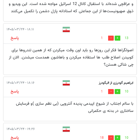
و عراقچی شده‌اند با استقبال کانال 12 اسرائیل مواجه شده است. این ویدیو و
ذوق صهیونیست‌ها از این جماعتی که استادانه پازل دشمن را تکمیل می‌کنند
۱۸:۱۱ - ۱۴۰۵/۰۳/۲۴
پاسخ
1
13
اصولگراها فکر این روزها رو باید اون وقت میکردن که از همین تندروها برای
کوبیدن اصلاح طلب ها استفاده میکردن و باهاشون همدست میشدن. الان از
چی شاکی هستن؟
ابراهیم گودرزی از الیگودرز
۱۸:۱۶ - ۱۴۰۵/۰۳/۲۴
پاسخ
1
10
با ساام اجتناب از شیوع اپیدمی پدیده آنتروپی (بی نظم سازی )و فرسایش
ساختاری در بدنه ی حکمرانی
۱۹:۲۶ - ۱۴۰۵/۰۳/۲۴
پاسخ
18
10