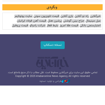
وبگردی
خبرآنلاین
راه نو آنلاین
بازی آنلاین
قیمت تلویزیون سونی
سایت یوتوتایمز
مبل مینیمال
جراح بینی گوشتی
پرشین هتل
قیمت آهن فولاد ایرانیان
اعتبارسنجی بانکی
قیمت طلا امروز
بلیط قطار
شرکت رادوکو
قیمت پروفیل
نسخه دسکتاپ
تمامی حقوق این سایت برای خبرآنلاین محفوظ است. نقل مطالب با ذکر منبع بلامانع است.
Copyright © 2025 khabaronline News Agancy, All rights reserved
طراحی و تولید: نستوه