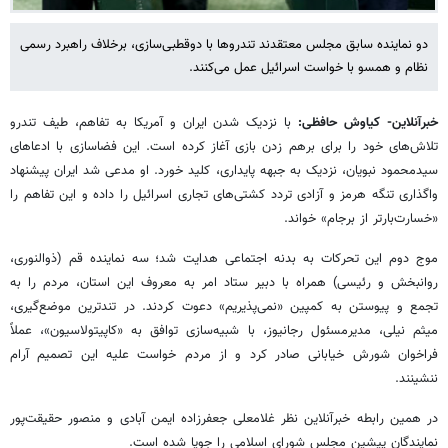
دو نماینده سابق مجلس معتقدند تندروها با دوقطبی‌سازی، برخلاف راهبرد رسمی
نظام و همسو با خواست اسرائیل عمل می‌کنند.
خبرآنلاین- کیاوش حافظی:
با نزدیک شدن ایران و آمریکا به تفاهم، طیف تندرو
تلاش‌های خود را برای برهم زدن بازی آغاز کرده است. این فضاسازی با ادعاهای
سیدمحمود نبویان، نزدیک به جبهه پایداری، کلید خورد. او مدعی شد ایران پیشنهاد
واگذاری تنگه هرمز و آزادی تردد کشتی‌های تجاری اسرائیل را داده و این تفاهم را
«خسارت‌بارتر از برجام» خواند.
موج دوم این تحرکات به بدنه اجتماعی هدایت شد؛ سه نماینده قم (ذوالنوری،
روانبخش و رئیسی) همراه با دبیر ستاد امر به معروف این استان، مردم را به
تجمع و پیوستن به کمپین «نمی‌پذیریم» دعوت کردند. در تندترین موضع‌گیری،
میثم نیلی، مدیرمسئول رجانیوز، با شبیه‌سازی توافق به «کاپیتولاسیون»، عملاً
فراخوان شورش خیابانی صادر کرد و از مردم خواست علیه این تصمیم آرام
ننشینند.
در همین رابطه خبرآنلاین نظر غلامعلی جعفرزاده ایمن آبادی و منصور حقیقت‌پور
نمایندگان پیشین مجلس شورای اسلامی را جویا شده است.