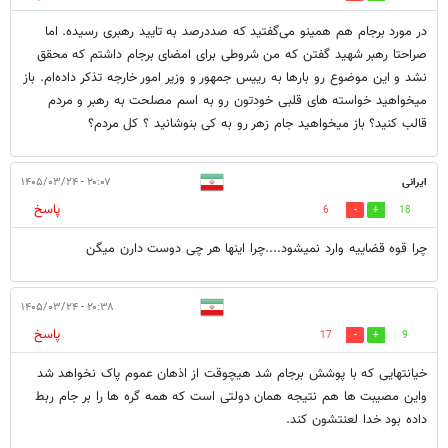
در مورد برجام هم همینو می‌گفتید که صددرصد به تایید رهبری رسیده. اما
صراحتا رهبر شهید گفتن که من شروطی برای امضای برجام داشتم که محقق
نشد و این موضوع رو بارها به رییس جمهور و وزیر امور خارجه تذکر داده‌ام. باز
میخواهید خواسته های قلبی خودتون رو به اسم مصلحت به رهبر و مردم
قالب کنید؟ باز میخواهید جام زهر رو به کی بنوشانید ؟ کل مردم؟
ایرانی
۲۰:۰۷ - ۱۴۰۵/۰۳/۲۴
پاسخ
6
18
چرا قوه قضاییه وارد نمیشود....چرا اینها هر چی دوست دارن میگن
۲۰:۳۸ - ۱۴۰۵/۰۳/۲۴
پاسخ
17
9
خیانتهایی که با پوشش برجام شد هیچوقت از اذهان عموم پاک نخواهد شد
واین مصیبت ها هم نتیجه همان دولتی است که همه گره ها را بر جام ربط
داده بود خدا لعنتشون کند.