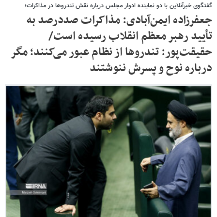
گفتگوی خبرآنلاین با دو نماینده ادوار مجلس درباره نقش تندروها در مذاکرات؛
جعفرزاده ایمن‌آبادی: مذاکرات صددرصد به
تأیید رهبر معظم انقلاب رسیده است/
حقیقت‌پور: تندروها از نظام عبور می‌کنند؛ مگر
درباره نوح و پسرش ننوشتند