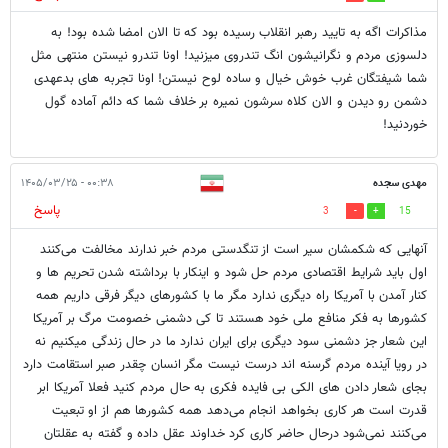
مذاکرات اگه به تایید رهبر انقلاب رسیده بود که تا الان امضا شده بود! به
دلسوزی مردم و نگرانیشون انگ تندروی میزنید! اونا تندرو نیستن منتهی مثل
شما شیفتگان غرب خوش خیال و ساده لوح نیستن! اونا تجربه های بدعهدی
دشمن رو دیدن و الان کلاه سرشون نمیره بر خلاف شما که دائم آماده گول
خوردنید!
مهدی سجده
۰۰:۳۸ - ۱۴۰۵/۰۳/۲۵
پاسخ
3
15
آنهایی که شکمشان سیر است از تنگدستی مردم خبر ندارند مخالفت می‌کنند
اول باید شرایط اقتصادی مردم حل شود و اینکار با برداشته شدن تحریم ها و
کنار آمدن با آمریکا راه دیگری ندارد مگر ما با کشورهای دیگر فرقی داریم همه
کشورها به فکر منافع ملی خود هستند تا کی دشمنی خصومت مرگ بر آمریکا
این شعار جز دشمنی سود دیگری برای ایران ندارد ما در حال زندگی میکنیم نه
در رویا آینده مردم گرسنه اند درست نیست مگر انسان چقدر صبر استقامت دارد
بجای شعار دادن های الکی بی فایده فکری به حال مردم کنید فعلا آمریکا ابر
قدرت است هر کاری بخواهد انجام می‌دهد همه کشورها هم از او تبعیت
می‌کنند نمی‌شود درحال حاضر کاری کرد خداوند عقل داده و گفته به عقلتان