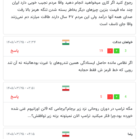
رجوع کنید اگر کاری میخواهید انجام دهید واقا مردم نجیب خوبی دارد ایران
چند ماه قیمت بنزین چیزهای دیگر بخاطر بسته شدن تنگه هرمز بالا رفت
صدای همه آنها درآمد ولی این مردم ۴۷ سال دارند طاقت میارند دم نمی‌زنند
واقا جای تاسف است
خواهان عدالت
۰۲:۳۴ - ۱۴۰۵/۰۳/۲۵
پاسخ
19
3
اگر نظامی مانده حاصل ایستادگی همین تندروهای با غیرت بودهالبته نه آن تند
رویی که خط قرمز ش فقط حجابه
۰۲:۵۱ - ۱۴۰۵/۰۳/۲۵
پاسخ
5
4
مگه ترامپ در دوران روحانی نزد زیر برجام؟برجامی که 9تن اورانیوم غنی شده
خورده بود،چرا فکر میکنید ترامپ الان نمیتونه بزنه زیر توافقش؟...
رضا
۰۴:۱۵ - ۱۴۰۵/۰۳/۲۵