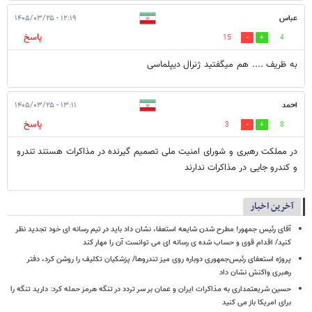
عباس
۱۲:۱۹ - ۱۴۰۵/۰۳/۲۵
پاسخ
15
4
به ظریف .... هم میگفتید ژنرال دیپلماسی
احمد
۱۳:۱۱ - ۱۴۰۵/۰۳/۲۵
پاسخ
3
8
در مملکت رهبری و شورای امنیت ملی تصمیم گیرنده در مذاکرات هستند تندرو
و کندرو جایی در مذاکرات ندارند
آخرین اخبار
آقای رئیس جمهور! مطرح شدن شایعه استعفا، نشان داد باید در تیم رسانه ای خود تجدید نظر
کنید/ اقدام قوی و حساب شده ی رسانه ای می توانست آن را مهار کند
پروژه استعفای رئیس‌جمهوری دوباره روی میز تندروها/ پزشکیان تکلیف را روشن کرد، دفتر
رهبری واکنش نشان داد
حسین شریعتمداری به مذاکرات ایران و عمان بر سر تردد در تنگه هرمز حمله کرد: دارید تنگه را
برای امریکا باز می کنید