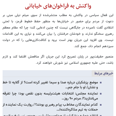
واکنش به فراخوان‌های خیابانی
این فعال سیاسی در واکنش به مطلب منتشرشده از سوی میثم نیلی مبنی بر
دعوت از مردم برای حضور در خیابان‌ها به منظور حفظ خطوط قرمز، با لحنی
انتقادی گفت نامبرده در جایگاهی نیست که چنین ادعایی کند؛ چرا که مقام معظم
رهبری سخنگو ندارند و خودشان حرفشان را بیان می‌کنند و نیازی به این اقدامات
نیست. وی افزود این جریان بهتر است برود و کثافت‌کاری‌هایی را که در دولت
سیزدهم انجام داد، جمع کند.
منصور حقیقت‌پور در پایان تصریح کرد این جریان اگر منافعش اقتضا کند و لازم
باشد، حتی علیه جمهوری اسلامی نیز شورش خواهند کرد.
خبرهای مرتبط
موضع پزشکیان درباره صدا و سیما تغییر کرده است؟ از گلایه تا خط
و نشان/ او با جام جم…
نماینده مجلس: انتخابات هیئت‌رئیسه بدون نقص بود؛ چرا تفرقه
می‌اندازید؟/ مردم ۹۰ روز…
کدام نمایندگان مخاطب پیام رهبری بودند؟/ روایت یک نماینده از
حملات به تیم مذاکره‌کننده/…
انتقاد دوباره پزشکیان از صداوسیما/ رئیس جمهور زیر تیغ سانسور