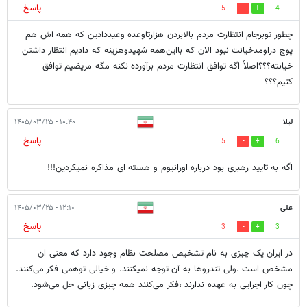
پاسخ
5
4
چطور توبرجام انتظارت مردم بالابردن هزارتاوعده وعیددادین که همه اش هم
پوچ دراومدخیانت نبود الان که بااین‌همه شهیدوهزینه که دادیم انتظار داشتن
خیانته؟؟؟اصلأ اگه توافق انتظارت مردم برآورده نکنه مگه مریضیم توافق
کنیم؟؟؟
لیلا
۱۰:۴۰ - ۱۴۰۵/۰۳/۲۵
پاسخ
5
6
اگه به تایید رهبری بود درباره اورانیوم و هسته ای مذاکره نمیکردین!!!
علی
۱۲:۱۰ - ۱۴۰۵/۰۳/۲۵
پاسخ
3
3
در ایران یک چیزی به نام تشخیص مصلحت نظام وجود دارد که معنی ان
مشخص است .ولی تندروها به آن توجه نمیکنند. و خیالی توهمی فکر می‌کنند.
چون کار اجرایی به عهده ندارند ،فکر می‌کنند همه چیزی زبانی حل می‌شود.