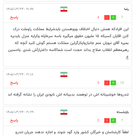
رضا
۲۰:۴۸ - ۱۴۰۵/۰۳/۲۴
پاسخ
4
7
این افرادکه همش دنبال اختلاف وووهستن بایدشرایط مملکت راوملت درک
کنن اقایان کسیکه ۱۵ ملیون حقوق میگیره باسه سرعایله وکرایه منزل بایدبره
بمیره آقای نبویان منم جانبازوایثارگراین مملکت هستم گوش کنید آنچه که
رهبرمعظم انقلاب صلاح بداند حجت است شماکاسه داغترازآش شدی .یاحسین
ع
۲۱:۱۸ - ۱۴۰۵/۰۳/۲۴
پاسخ
5
12
تندروها خوشبینانه اش در توهمند بدبینانه اش نابودی ایران را نشانه گرفته اند
بازنشسته
۲۱:۲۹ - ۱۴۰۵/۰۳/۲۴
پاسخ
2
7
لطفاً کارشناسان و خبرگان کشور وارد گود شوند و اجازه ندهند جریان تندرو