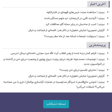
آخرین اخبار
ببینید | مشاهده مجدد خرس‌های قهوه‌ای در اشترانکوه
ببینید | گردنبند قاپی در کریمخان؛ دو متهم دستگیر شدند
ببینید | اسب از صاحبش در برابر حمله گاو محافظت کرد
گزارش تصویری/ نمایش «هچل» در تالار هنر؛ قصه‌ای از شجاعت و خیال
ببینید | سرنوشت تجمعات شبانه بعد از ماه صفر چیست؟
پربیننده‌ترین
ببینید | فیلم کمتر دیده شده از رهبر انقلاب آیت الله سید مجتبی خامنه‌ای درحال تدریس
ببینید | توضیحات محمدجواد ظریف درباره روایت دروغ پهلوی از وضعیت دریای خزر در گذشته و
در کنوانسیون جدید
ببینید | ماجرای تقسیم دریای خزر چیست؟
گزارش تصویری/ نمایش «هچل» در تالار هنر؛ قصه‌ای از شجاعت و خیال
ببینید | شوخی حاج‌قاسم با خبرنگار صداوسیما در عملیات آزادسازی بوکمال/ داری با من مصاحبه‌
می‌کنی؟! شیطنت می‌کنی!
نسخه دسکتاپ