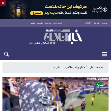
×
فارسی
العربية
English
تماس با ما
درباره ما
تبلیغات
آرشیو
شنبه ۱۷ مرداد ۱۴۰۵
صفحه اصلی
اخبار چندرسانه‌ای
فیلم