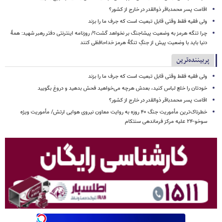
اقامت پسر محمدباقر ذوالقدر در خارج از کشور؟
ولی فقیه فقط وقتی قابل تبعیت است که جرف ما را بزند
چرا تنگه هرمز به وضعیت پیشاجنگ بر نخواهد گشت؟/ روزنامه اینترنتی دفتر رهبر شهید: همۀ
دنیا باید با وضعیت پیش از جنگِ تنگۀ هرمز خداحافظی کنند
پربیننده‌ترین
ولی فقیه فقط وقتی قابل تبعیت است که جرف ما را بزند
خودتان را خلع لباس کنید، بعدش هرچه می‌خواهید فحش بدهید و دروغ بگویید
اقامت پسر محمدباقر ذوالقدر در خارج از کشور؟
خطرناک‌ترین مأموریت جنگ ۴۰ روزه به روایت معاون نیروی هوایی ارتش/ مأموریت ویژه
سوخو-۲۴ علیه مرکز فرماندهی سنتکام