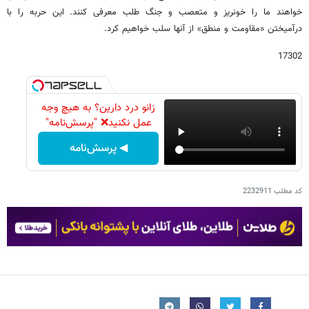
خواهند ما را خونریز و متعصب و جنگ طلب معرفی کنند. این حربه را با
درآمیختن «مقاومت و منطق» از آنها سلب خواهیم کرد.
17302
زانو درد دارین؟ به هیچ وجه
عمل نکنید❌ "پرسش‌نامه"
◀ پرسش‌نامه
کد مطلب
2232911