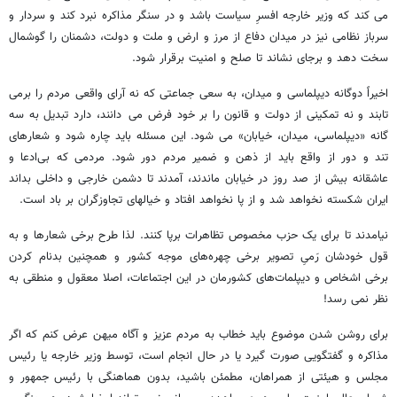
می کند که وزیر خارجه افسرِ سیاست باشد و در سنگر مذاکره نبرد کند و سردار و
سرباز نظامی نیز در میدان دفاع از مرز و ارض و ملت و دولت، دشمنان را گوشمال
سخت دهد و برجای نشاند تا صلح و امنیت برقرار شود.
اخیراً دوگانه دیپلماسی و میدان، به سعی جماعتی که نه آرای واقعی مردم را برمی
تابند و نه تمکینی از دولت و قانون را بر خود فرض می دانند، دارد تبدیل به سه
گانه «دیپلماسی، میدان، خیابان» می شود. این مسئله باید چاره شود و شعارهای
تند و دور از واقع باید از ذهن و ضمیر مردم دور شود. مردمی که بی‌ادعا و
عاشقانه بیش از صد روز در خیابان ماندند، آمدند تا دشمن خارجی و داخلی بداند
ایران شکسته نخواهد شد و از پا نخواهد افتاد و خیالهای تجاوزگران بر باد است.
نیامدند تا برای یک حزب مخصوص تظاهرات برپا کنند. لذا طرح برخی شعارها و به
قول خودشان رَمیِ تصویر برخی چهره‌های موجه کشور و همچنین بدنام کردن
برخی اشخاص و دیپلمات‌های کشورمان در این اجتماعات، اصلا معقول و منطقی به
نظر نمی رسد!
برای روشن شدن موضوع باید خطاب به مردم عزیز و آگاه میهن عرض کنم که اگر
مذاکره و گفتگویی صورت گیرد یا در حال انجام است، توسط وزیر خارجه یا رئیس
مجلس و هیئتی از همراهان، مطمئن باشید، بدون هماهنگی با رئیس جمهور و