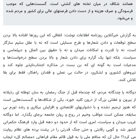
همانند شکاف در میان تخته های کشتی است. گسست‌هایی که موجب
فرسودگی و صرف هزینه و از دست دادن فرصتهای عالی برای کشور و مردم شده
و می‌شود.
به گزارش خبرآنلاین روزنامه اطلاعات نوشت: اتفاقی که این روزها افتاده بالا بردن
سطح توقعات و دادن شعارها و طرح مسایلی است که نه با عقل سلیم سازگار
است، نه با قدرت و امکانات میدان و نه با حقوق بین الملل و دیپلماسی و
سیاست. بلکه تنها یک گزاره برای دادن شعار و بالا بردن سطح درخواست‌ها و
مدعیات است به گونه ای که بن بست در مذاکره اجتناب‌ناپذیر جلوه کند و
نیروهای کشوری و لشکری، در حالت بی عملی و فقدان راهکار، فقط برای بقا
تلاش کنند.
دوگانه یا چندگانه مردم، که چندماه قبل از جنگ رمضان به سان توطئه ای رذیلانه
از بیرون و غفلتی بزرگ از درون کلید خورد، یکی از شکاف‌ها و گسست‌هایی است
که هنوز ترمیم نشده و با دشواریهای اقتصادی و افزایش بیکاری و رشد تورم بی
سابقه، ممکن است عواقب وخیم در روح و روان جامعه برجای بگذارد. اما دوگانه
غریب میدان و سیاست، امری است که از حدود دو دهه قبل وارد فرهنگ حکمرانی
کشور شد و گویی رقابتی و حتی جنگ قدرتی را در پشت پرده های نظام روایت
می کرد!؟ حال آن که منافع ملی یا به قول قائم مقام فراهانی «مصالح کل» ایجاب