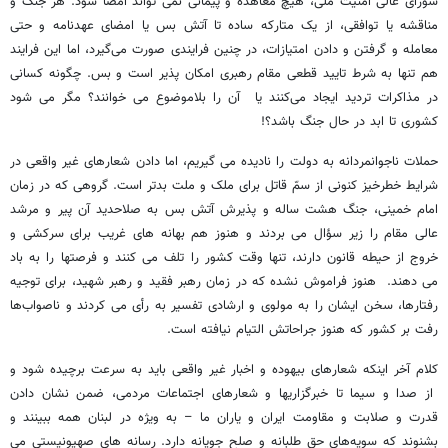
شورای عالی امنیت ملی، هیچ معاهده و پیمانی نمی تواند امضا شود. هر جنگ و
مناقشه یا توافقی، از یک متارکه ساده تا آتش بس یا امضای عهدنامه و حتی
معامله و گرفتن و دادن امتیازات، در چنین فرایندی صورت می‌گیرد، اما این فرایند
هم تنها به شرط تایید قطعی مقام رهبری امکان پذیر است و بس. چگونه کسانی
در مذاکرات تردید ایجاد می‌کنند یا آن را بلاموضوع می خوانند؟ مگر می شود
کشوری تا ابد در حال جنگ باشد؟!
حملات ناجوانمردانه به دولت را نادیده می گیریم، اما دادن شعارهای غیر واقعی در
شرایط خطرخیز کنونی از سمّ قاتل برای ملک و ملت بدتر است. گروهی که در زمان
امام خمینی، جنگ هشت ساله و پذیرش آتش بس به صلاحدید آن پیر و مرشد
عالی مقام را زیر سؤال می بردند و هنوز هم بهانه های غریب برای سرکشی و
خروج از حیطه قانون دارند، تنها وقت کشور را تلف می کنند و فرصتها را به باد
می دهند. هنوز فراموش نشده که در زمان رهبر فقید و رهبر شهید، برای توجیه
رفتارها، سخن ایشان را به مولوی و ارشادی تفسیر به رأی می کردند و ناصواب‌ها
رفت بر کشور که هنوز جراحاتش التیام نیافته است.
کلام آخر اینکه شعارهای بیهوده و اخبار غیر واقعی باید به سرعت برچیده شود و
از صدا و سیما تا خبرگزاریها و شعارهای اجتماعات مردمی، ضمن نشان دادن
قدرت و صلابت و مقاومت ایران و یاران ما – به ویژه در لبنان همه ببینند و
بشنوند که سویه‌های حق طلبانه و صلح جویانه دارد. رسانه های صهیونیستی می