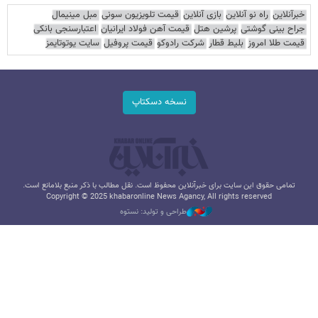
خبرآنلاین
راه نو آنلاین
بازی آنلاین
قیمت تلویزیون سونی
مبل مینیمال
جراح بینی گوشتی
پرشین هتل
قیمت آهن فولاد ایرانیان
اعتبارسنجی بانکی
قیمت طلا امروز
بلیط قطار
شرکت رادوکو
قیمت پروفیل
سایت یوتوتایمز
نسخه دسکتاپ
تمامی حقوق این سایت برای خبرآنلاین محفوظ است. نقل مطالب با ذکر منبع بلامانع است.
Copyright © 2025 khabaronline News Agancy, All rights reserved
طراحی و تولید: نستوه