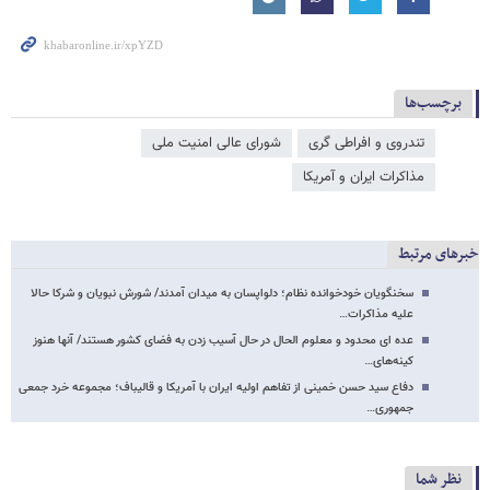
برچسب‌ها
تندروی و افراطی گری
شورای عالی امنیت ملی
مذاکرات ایران و آمریکا
خبرهای مرتبط
سخنگویان خودخوانده نظام؛ دلواپسان به میدان آمدند/ شورش نبویان و شرکا حالا
علیه مذاکرات…
عده ای محدود و معلوم الحال در حال آسیب زدن به فضای کشور هستند/ آنها هنوز
کینه‌های…
دفاع سید حسن خمینی از تفاهم اولیه ایران با آمریکا و قالیباف؛ مجموعه خرد جمعی
جمهوری…
نظر شما