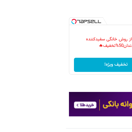
 از روش خانگی سفیدکننده
دان50%تخفیف🔥
تخفیف ویژه!