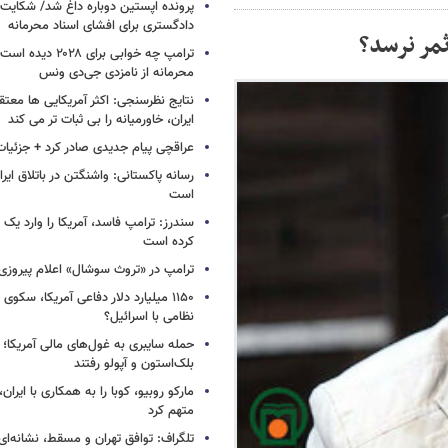
پرونده اپستین دوباره داغ شد/ شکایت 
دادگستری برای افشای اسناد محرمانه
ثمر نرسد؟
ترامپ چه خوابی برای ۲۸
محرمانه از نامزدی جی‌دی ونس
نتایج نظرسنجی: اکثر آمریکایی ها معت
ایران، خاورمیانه را بی ثبات تر می کند
عراقچی پیام جدیدی صادر کرد + جزئیات
رسانه پاکستانی: واشنگتن در باتلاق ایرا
است
سندرز: ترامپ فاسد، آمریکا را وارد یک 
کرده است
ترامپ در «تروث سوشال» اعلام پیروزی 
۱۱۵۰ میلیارد دلار دفاعی آمریکا، سکو
نظامی با اسرائیل؟
حمله سایبری به غول‌های مالی آمریکا؛
بلک‌استون و آپولو رفتند
مارکو روبیو، کوبا را به همکاری با ایرا
متهم کرد
تلگراف: توافق تهران و مسقط، نشانه‌ای 