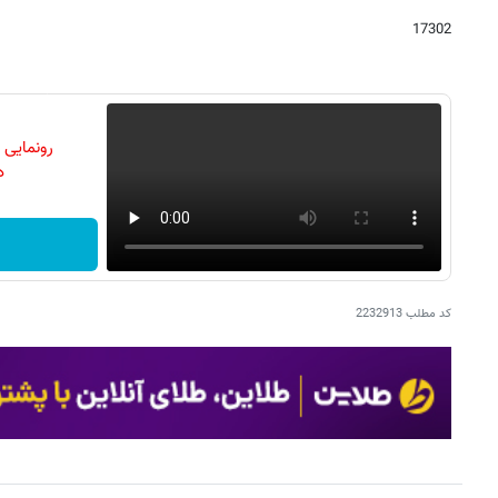
17302
رونمایی
دن
کد مطلب
2232913