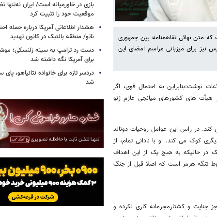
بازی در خاورمیانه است/ ایران نه‌تنها 
موقعیت خود را تثبیت کرد
هشدار اطلاعاتی آمریکا درباره حمله اح
ناتو/ منطقه بالتیک در کانون تهدید
که متن نهائی تفاهمنامه بین جمهوری
س نیز برای میزبانی مراسم امضای این
دست رد ترامپ به سینه زلنسکی؛ موشک
برای آمریکا نگه داشته شد
دردسر تازه برای خانواده نتانیاهو، پای سار
شد
عات نوشت:بنابراین به احتمال قوی، اگر
ز هیأت های کشورهای میانجی عازم ژنو
 کند. در راس این عوامل روحیات دونالد
ی کوک می کند. او با نادانی تمام، از
ک در حالیکه به هیچ یک از این اهداف
وط تنگه هرمز است که اصلا قبل از جنگ
جنایت و کشتارمجرمانه کاری نکرده و