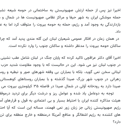
اخیرا نیز پس از حمله ارتش صهیونیستی به ساختمانی در حومه شیعه نش
حمله موشکی ایران به شهر حیفا و مراکز نظامی صهیونیست ها در شمال و م
بازدارندگی به وجود آمد و رژیم، حمله به حومه بیروت را متوقف کرد اما به ع
داد.
در همان زمان در افکار عمومی شیعیان لبنان این گله مندی پدید آمد که چرا
ساکنان حومه بیروت را مدنظر داشته و ساکنان جنوب را وارد نکرده است.
اخیرا آقای دکتر عراقچی تاکید کرده که پایان جنگ در لبنان شامل عقب نشین
در جنوب لبنان نیز می شود. این در حالیست که با وجود مقاومت شدید حزب الل
لیتانی سخن نمی گوید، بلکه با بمباران بی وقفه شهرهای صور و نبطیه و روس
زهرانی در جنوب شهر بزرگ صیدا گذشته و با بمباران روستاهای کوهستانی لوی
صیدا دارد به رودخانه اَوّلی در شمال صیدا در فاصله ۳۵ کیلومتری بیروت می رسد.
توجه به دوعامل یاد شده و عوامل ریز و درشت دیگر برای تردید درموف
هیئت مذاکره کننده ایران با احتیاط بسیار و بی اعتمادی به قول و قرارهای آمر
رژیم صهیونیستی زبانی جز زبان زور نمی فهمند، مساله این است که آیا احت
های کشنده به رژیم اشغالگر و منافع آمریکا درمنطقه و خارج منطقه برای تن
دارد؟