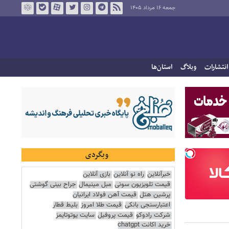
جمعه ۱۶ مرداد ۱۴۰۵
انتشارات
وبلاگ
استان‌ها
وبگردی
خبرآنلاین
راه نو آنلاین
بازی آنلاین
قیمت تلویزیون سونی
مبل مینیمال
جراح بینی گوشتی
پرشین هتل
قیمت آهن فولاد ایرانیان
اعتبارسنجی بانکی
قیمت طلا امروز
بلیط قطار
شرکت رادوکو
قیمت پروفیل
سایت یوتوتایمز
خرید اکانت chatgpt