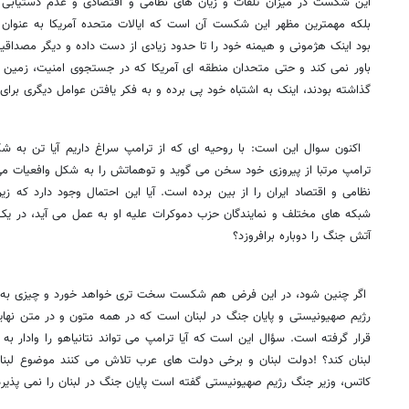
این شکست در میزان تلفات و زیان های نظامی و اقتصادی و عدم دستیابی 
بلکه مهمترین مظهر این شکست آن است که ایالات متحده آمریکا به عنوان
بود اینک هژمونی و هیمنه خود را تا حدود زیادی از دست داده و دیگر مصداقیت
باور نمی کند و حتی متحدان منطقه ای آمریکا که در جستجوی امنیت، زمین و 
گذاشته بودند، اینک به اشتباه خود پی برده و به فکر یافتن عوامل دیگری برای
اکنون سوال این است: با روحیه ای که از ترامپ سراغ داریم آیا تن به ش
ترامپ مرتبا از پیروزی خود سخن می گوید و توهماتش را به شکل وافعیات می ب
نظامی و اقتصاد ایران را از بین برده است. آیا این احتمال وجود دارد که زی
شبکه های مختلف و نمایندگان حزب دموکرات علیه او به عمل می آید، در یک و
آتش جنگ را دوباره برافروزد؟
اگر چنین شود، در این فرض هم شکست سخت تری خواهد خورد و چیزی به د
رژیم صهیونیستی و پایان جنگ در لبنان است که در همه متون و در متن نهای
قرار گرفته است. سؤال این است که آیا ترامپ می تواند نتانیاهو را وادار به
لبنان کند؟ !دولت لبنان و برخی دولت های عرب تلاش می کنند موضوع لبنان 
کاتس، وزیر جنگ رژیم صهیونیستی گفته است پایان جنگ در لبنان را نمی پذیر