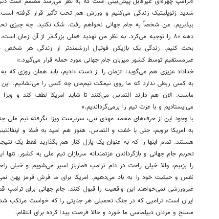
«ترامپ چهره‌ای غیرقابل پیش‌بینی است که به نظر می‌رسد مصمم است دنیا
شدید ژئوپلیتیک زندگی می‌کنیم و ورزش هم تحت تأثیر قرار گرفته است. م
بپذیریم. من شخصاً به جام جهانی نخواهم رفت. شک نکنید. چه چیزی تحری
دهه ۸۰ را توجیه می‌کرد. به نظر من تهدید فعلی بزرگ‌تر از آن زمان اس
بحث کنیم. زندگی یک بازیکن فوتبال ارزشمندتر از زندگی هر شخص 
غیرمستقیم توسط کشور میزبان جام جهانی مورد حمله قرار می‌گیرد.»
خداداد عزیزی هم می‌گوید: «زمان را از دست دادیم، باید همان روزی که به ه
به کسی ربطی ندارد که ما روی نیمکت تیم‌مان چه کسی را می‌نشانیم. این 
ماست. الان هم دارند التماس می‌کنند تا شاید امریکا لطف کند و ویزا 
می‌ایستادیم و با عزت تیم را برمی‌گرداندیم.»
با وجود این از حرف‌های محمد مهدی نبی، سرپرست ویزا نگرفته تیم ملی چنی
به امریکا برویم، حتی با خفت و التماس. هنوز هم امید به فیفا و اینفانتین
هستند. تمام اینها را که به عنوان یک پازل کنار هم بگذارید فقط یک نت
تحریم جام جهانی و بازگرداندن عزتمندانه سربازان تیم ملی به کشور. تنها ای
را بزنیم، والا خیلی راحت در دام ترامپ قمارباز اسیر می‌شویم و خیلی را
نفس و حیثیت خود را به باد می‌دهیم. امریکا برای ما فرش قرمز پهن نمی‌
غیرورزشی نمی‌خواهند این واقعیت را قبول کنند. جام جهانی برای ترامپ قم
ایران است، ترامپی که در جنگ تحمیلی هر جنایتی را که خواست مرتکب شد
مسلح و مردان دیپلماسی ما خورد و حالا فرصت پیدا کرده برای انتقام.