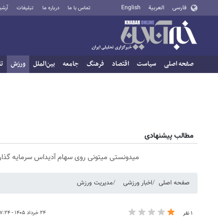
فارسی
العربية
English
تماس با ما
درباره ما
تبلیغات
آرشی
صفحه اصلی
سیاست
اقتصاد
فرهنگ
جامعه
بین‌الملل
ورزش
تا
مطالب پیشنهادی
میدونستی میتونی روی سهام آدیداس سرمایه گذا
صفحه اصلی
اخبار ورزشی
مدیریت ورزش
۲۴ خرداد ۱۴۰۵ - ۰۷:۲۴
۱ نفر