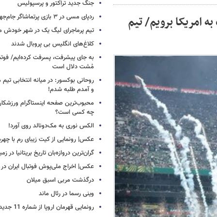
جنگ جدید تراکتور و پرسپولیس
ردپای مسی در ۳ بازی پرتماشاگر جام‌جهانی!
ه امریکا برویم/ تیم
تیم پرماجرای لیگ یک در شهر خودش ما
کلاغ‌های انگلیس بی پروبال شدند
به جای پیشرفت، پسرفت کرده‌ایم/ فوت
مُشت دلال است
روحانی بوکسور: در میانه انتخابی تیم 
و آمدم طلبه شدم!
محبوب‌ترین صفحه اینستاگرام ورزشکاران
چه کسی است؟
الکس نوری به مک‌دونالد روی آورد!
عکس| رونمایی از کیت زیبای رم با چهره
گران‌ترین دروازه‌بان تاریخ بریتانیا در زم
عکس| اخراج ملی‌پوش فوتبال ایران در 12 دقیقه!
درگذشت مربی اسبق میلان
وینی رسما در رئال ماند
رونمایی قهرمان اروپا از شماره 11 جدید