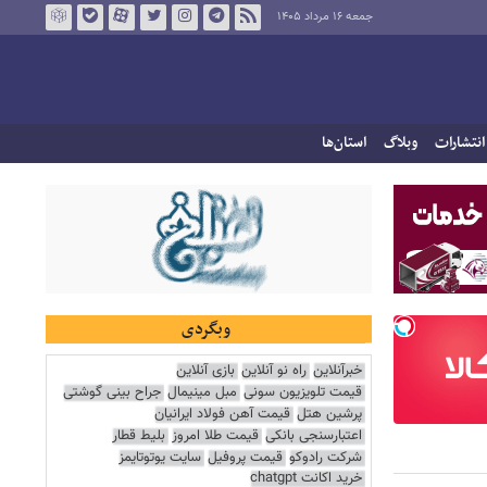
جمعه ۱۶ مرداد ۱۴۰۵
انتشارات
وبلاگ
استان‌ها
وبگردی
خبرآنلاین
راه نو آنلاین
بازی آنلاین
قیمت تلویزیون سونی
مبل مینیمال
جراح بینی گوشتی
پرشین هتل
قیمت آهن فولاد ایرانیان
اعتبارسنجی بانکی
قیمت طلا امروز
بلیط قطار
شرکت رادوکو
قیمت پروفیل
سایت یوتوتایمز
خرید اکانت chatgpt