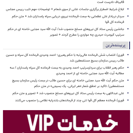
قالیباف نادرست است
ابلاغ شرایط اضطرار برگزاری جلسات علنی از سوی شعام + توضیحات مهم نایب رییس مجلس
سردار دریادار علی عظمایی به سِمت فرمانده نیروی دریایی سپاه پاسداران شد + متن حکم
فرمانده کل قوا
جانشین رئیس ستاد کل نیروهای مسلح منصوب شد/ آیت الله سید مجتبی خامنه ای در حکم
سرتیپ کیومرث حیدری چه مواردی را مطرح کردند + تصویر
پربیننده‌ترین
فوری/ انتصاب شش فرمانده عالی‌رتبه با حکم رهبری؛ احمد وحیدی فرمانده کل سپاه و حسین
طائب رییس سازمان بسیج مستضعفین شد
حکم رهبر انقلاب برای سردارسرتیپ احمد وحیدی به سِمت فرمانده کل سپاه پاسداران / سه
مطالبه آیت الله سید مجتبی خامنه ای از احمد وحیدی
متن حکم آیت الله سید مجتبی خامنه ای برای حسین طائب در سِمت رئیس سازمان بسیج
مستضعفین/ تاکید بر تحقق شعار «هر ایرانی، یک بسیجی» در متن حکم
علی عبداللهی به سِمت رئیس ستاد کل نیروهای مسلح منصوب شد + تصویر و متن حکم
فوری/ فرمانده معظم کل قوا تنی چند از فرماندهان بلندپایه نظامی را منصوب می‌کنند