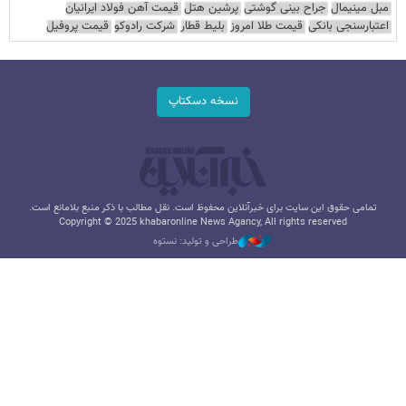
مبل مینیمال
جراح بینی گوشتی
پرشین هتل
قیمت آهن فولاد ایرانیان
اعتبارسنجی بانکی
قیمت طلا امروز
بلیط قطار
شرکت رادوکو
قیمت پروفیل
نسخه دسکتاپ
تمامی حقوق این سایت برای خبرآنلاین محفوظ است. نقل مطالب با ذکر منبع بلامانع است.
Copyright © 2025 khabaronline News Agancy, All rights reserved
طراحی و تولید: نستوه