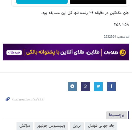
جان مک‌گین در دقیقه ۲۹ زننده تنها گل این مسابقه بود.
۲۵۸ ۲۵۸
کد مطلب
2232929
برچسب‌ها
جام جهانی فوتبال
برزیل
وینیسیوس جونیور
مراکش