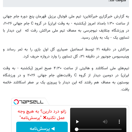
متوقف شد.
به گزارش خبرگزاری خبرآنلاین؛ تیم ملی فوتبال برزیل قهرمان پنج دوره جام جهانی
از ساعت ۱:۳۰ بامداد امروز (یکشنبه - به وقت ایران) در گروه C جام جهانی ۲۰۲۶،
در ورزشگاه مِتلایف نیوجرسی به مصاف تیم ملی مراکش رفت که این دیدار با
تساوی یک - یک به پایان رسید.
مراکش در دقیقه ۲۱ توسط اسماعیل صیباری گل اول بازی را به ثمر رساند و
وینیسیوس جونیور در دقیقه ۳۱، گل تساوی را وارد دروازه حریف کرد.
تیم‌های ملی اسکاتلند و هائیتی از ساعت ۴:۳۰ صبح امروز (یکشنبه - به وقت
ایران) در دومین دیدار از گروه C رقابت‌های جام جهانی ۲۰۲۶ و در ورزشگاه
بوستون به مصاف هم رفتند که‌ این دیدار با پیروزی یک بر صفر اسکاتلند خاتمه
یافت.
زانو درد دارین؟ به هیچ وجه
عمل نکنید❌ "پرسش‌نامه"
◀ پرسش‌نامه