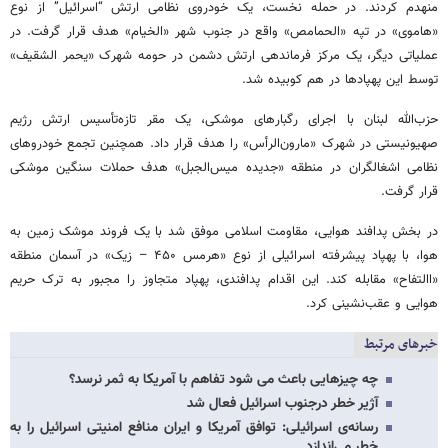
منهدم کردند. در حمله نخست، یک خودروی نظامی ارتش “اسرائیل” از نوع
«هاموی» در تپه «الحمامص» واقع در جنوب شهر «الخیام» هدف قرار گرفت. در
عملیاتی دیگر، یک مرکز فرماندهی ارتش دشمن در حومه شهرک «یحمر الشقیف»
توسط این پهپادها در هم کوبیده شد.
حزب‌الله لبنان با اجرای رگبارهای موشکی، یک مقر تازه‌تأسیس ارتش رژیم
صهیونیستی در شهرک «مارون‌الرأس» را هدف قرار داد. همچنین تجمع خودروهای
نظامی اشغالگران در منطقه «جدیده میس‌الجبل» هدف حملات سنگین موشکی
قرار گرفت.
در بخش پدافند هوایی، مقاومت اسلامی موفق شد با یک فروند موشک زمین به
هوا، با پهپاد پیشرفته اسرائیلی از نوع «هرمس ۴۵۰ – زیک» در آسمان منطقه
«االتفاح» مقابله کند. این اقدام پدافندی، پهپاد متجاوز را مجبور به ترک حریم
هوایی و عقب‌نشینی کرد.
خبرهای مرتبط
چه چیزهایی باعث می شود تفاهم با آمریکا به ثمر نرسد؟
آژیر خطر درجنوب اسرائیل فعال شد
رسانه‌ی اسرائیلی: توافق آمریکا و ایران منافع امنیتی اسرائیل را به
خطر می‌اندازد