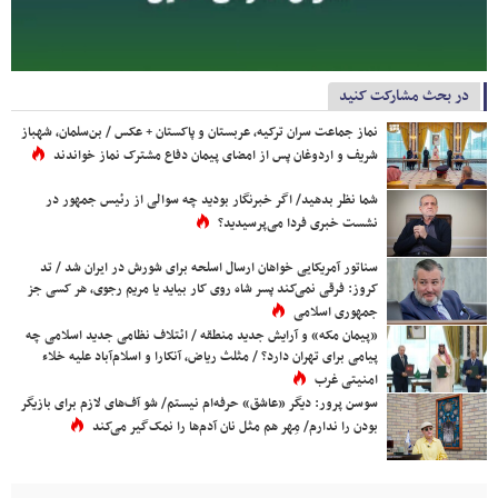
در بحث مشارکت کنید
نماز جماعت سران ترکیه، عربستان و پاکستان + عکس / بن‌سلمان، شهباز
شریف و اردوغان پس از امضای پیمان دفاع مشترک نماز خواندند
شما نظر بدهید/ اگر خبرنگار بودید چه سوالی از رئیس جمهور در
نشست خبری فردا می‌پرسیدید؟
سناتور آمریکایی خواهان ارسال اسلحه برای شورش در ایران شد / تد
کروز: فرقی نمی‌کند پسر شاه روی کار بیاید یا مریم رجوی، هر کسی جز
جمهوری اسلامی
«پیمان مکه» و آرایش جدید منطقه / ائتلاف نظامی جدید اسلامی چه
پیامی برای تهران دارد؟ / مثلث ریاض، آنکارا و اسلام‌آباد علیه خلاء
امنیتی غرب
سوسن پرور: دیگر «عاشق» حرفه‌ام نیستم/ شو آف‌های لازم برای بازیگر
بودن را ندارم/ مِهر هم مثل نان آدم‌ها را نمک‌گیر می‌کند