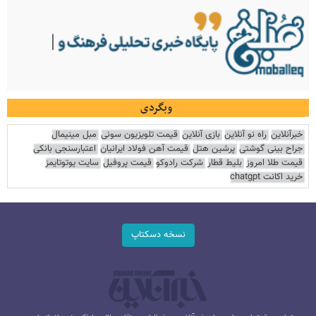
وبگردی
خبرآنلاین
راه نو آنلاین
بازی آنلاین
قیمت تلویزیون سونی
مبل مینیمال
جراح بینی گوشتی
پرشین هتل
قیمت آهن فولاد ایرانیان
اعتبارسنجی بانکی
قیمت طلا امروز
بلیط قطار
شرکت رادوکو
قیمت پروفیل
سایت یوتوتایمز
خرید اکانت chatgpt
نسخه دسکتاپ