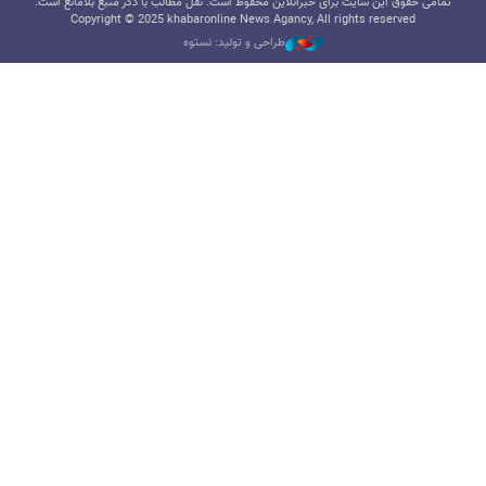
تمامی حقوق این سایت برای خبرآنلاین محفوظ است. نقل مطالب با ذکر منبع بلامانع است.
Copyright © 2025 khabaronline News Agancy, All rights reserved
طراحی و تولید: نستوه