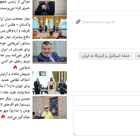
سوالی از رئیس جمه
خبری فردا می‌پرسیدی
نماز جماعت سران ترک
پاکستان + عکس / بن‌س
شریف و اردوغان پس ا
دفاع مشترک نماز خوا
سناتور آمریکایی خواه
برای شورش در ایران 
فرقی نمی‌کند پسر شاه 
ه
حمله اسرائیل و آمریکا به ایران
مریم رجوی، هر کسی 
اسلامی
«پیمان مکه» و آرایش
ائتلاف نظامی جدید 
برای تهران دارد؟ / مث
اسلام‌آباد علیه خلاء
سوسن پرور: دیگر «عا
نیستم/ شو آف‌های لاز
بودن را ندارم/ مِهر هم
نمک‌گیر می‌کند