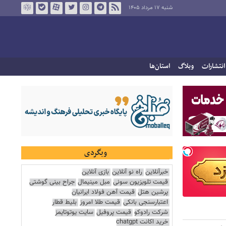
شنبه ۱۷ مرداد ۱۴۰۵
انتشارات
وبلاگ
استان‌ها
وبگردی
خبرآنلاین
راه نو آنلاین
بازی آنلاین
قیمت تلویزیون سونی
مبل مینیمال
جراح بینی گوشتی
پرشین هتل
قیمت آهن فولاد ایرانیان
اعتبارسنجی بانکی
قیمت طلا امروز
بلیط قطار
شرکت رادوکو
قیمت پروفیل
سایت یوتوتایمز
خرید اکانت chatgpt