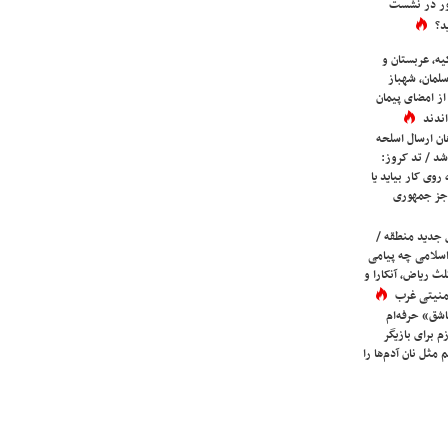
ور در نشست
د؟
یه، عربستان و
لمان، شهباز
ز امضای پیمان
ندند
ان ارسال اسلحه
شد / تد کروز:
روی کار بیاید یا
جز جمهوری
 جدید منطقه /
اسلامی چه پیامی
لث ریاض، آنکارا و
 امنیتی غرب
شق» حرفه‌ام
م برای بازیگر
 مثل نان آدم‌ها را