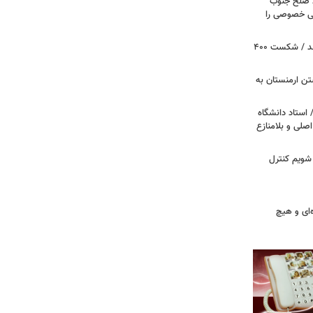
ظ صلح جنوب
یتی خصوصی را
پروژه سالن رقص کاخ سفید متوقف شد / شکست ۴۰۰
تن ارمنستان به
 استاد دانشگاه
اصلی و بلامنازع
 شویم کنترل
‌ای و هیچ