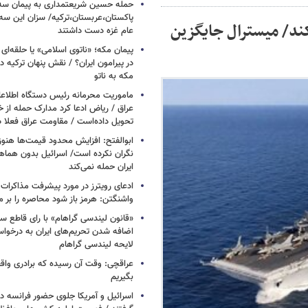
حمله حسین شریعتمداری به پیمان سه 
پاکستان،عربستان،ترکیه/ سزان این سه
‌کند/ میسترال جایگزین
عام غزه دست داشتند
پیمان مکه؛ «ناتوی اسلامی» یا حلقه‌ای تاز
در پیرامون ایران؟ / نقش پنهان ترکیه در
مکه به ناتو
ماموریت محرمانه رئیس دستگاه اطلاع
عراق / ریاض ادعا کرد مدارک حمله از خ
تحویل داده‌است / مقاومت عراق فعلا
ابوالفتح: افزایش محدود قیمت‌ها هنوز آ
نگران نکرده است/ اسرائیل بدون هماهنگ
ایران حمله نمی‌کند
ادعای رویترز در مورد پیشرفت مذاکرات ا
واشنگتن: هرمز باز شود محاصره را بر می
«قانون لیندسی گراهام» با رای قاطع س
اضافه شدن تحریم‌های ایران به درخوا
لایحه لیندسی گراهام
عراقچی: وقت آن رسیده که برادری واق
بگیریم
اسرائیل و آمریکا جلوی حضور فرانسه در