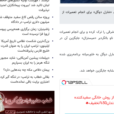
گرفتند / فهرست اولیه کشورهای حاف
لبنان تائید شد /بیروت پیمانکاران امن
نپذیرفت
پیمابر فرانسوی «شارل دوگل» برای انجام تعمیرات از
میلیون دلاری ترامپ در دادگاه
پاشینیان: زمان برگزاری همه‌پرسی پیوس
ه شرقی را ترک کرده و برای انجام تعمیرات
اروپا فرا نرسیده است
او بالگردبر «میسترال» جایگزین آن در
بزرگ‌ترین شکست نظامی تاریخ آمریکا /
ایلینوی: ترامپ ایران را به عنوان قدرت 
خلیج فارس پذیرفته‌است
ل دوگل به خاورمیانه برنامه‌ریزی شده
دیپلمات پیشین آمریکایی: شاید مجبور
تنگه هرمز را به ایران بسپاریم
پیمان دفاعی مکه چه بندهایی دارد؟
مشابه جایگزین خواهد شد.
بقائی خطاب به ترامپ: در تنگه گیر کرده
اعتباری برایت باقی نمانده‌است
 از روش خانگی سفیدکننده
دان50%تخفیف🔥