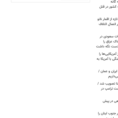
گانه
 کشور در قتل
ه از اقمار ناتو
 اتصال ائتلاف
ات سعودی در
اک عراق را
 دست نگه داشت
مریکایی‌ها را
ی با آمریکا به
یران و عمان /
‌داریم
نا تصویب شد /
ست ترامپ در
عی در پیش
 جنوب لبنان را