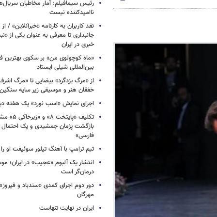
رئیس سیمافیلم: آمار مخاطبان سریال‌ها
ناامیدکننده نیست
نقد کاربران به کارنامه «خبرآنلاین» / از
جانبداری تا معرفی به عنوان یکی از «ن
خبری در ایران
«ماه کوچولوی من» بر سکوی بهترین فی
بین‌المللی شیلی ایستاد
از «مرگ یزدگرد» بیضایی تا «مرگ اشرف
خفقان هنر و موسیقی زیر سایه سنگین 
اجرای نمایش «اسب نورد» یک هفته دی
تکلیف «پایتخت
بازگشت پژمان جمشیدی و یک احتمال د
فارسی»
تیم ترامپ با آهنگ تیلور سوئیفت او ر
انتشار یک آلبوم «عجیب» در ایران؛ مو
درمان‌گر است
دور دوم اجرای کمدی «سندباد و فیروز»
مهرگان
ایران در نهایت تنهاست