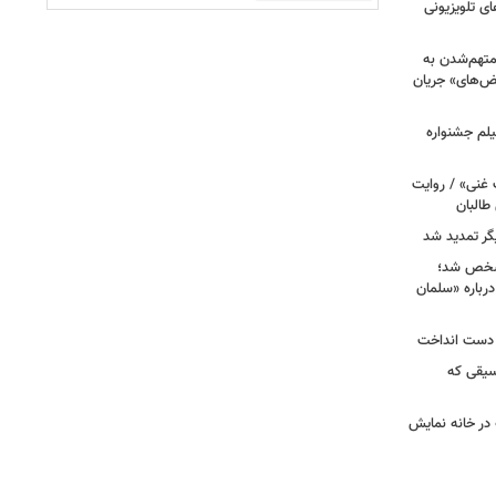
ی تلویزیونی
 متهم‌شدن به
بض‌های» جریان
لم جشنواره
 غنی» / روایت
طالبان
گر تمدید شد
 ۸» و «زیرخاکی ۵» مشخص شد؛
رباره «سلمان
ا دست انداخت
سیقی که
 در خانه نمایش