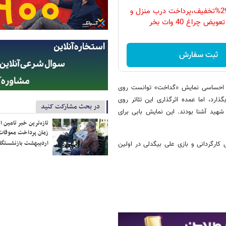
فقط امروز با 29%تخفیف،پرداخت درب منزل و
ویض چراغ 40 وات بخر
ثبت سفارش
ای احساسی نمایش «گداخت» توانست روی
ارد، اما عمده اثرگذاری این تئاتر روی
در بحث مشارکت کنید
هید آشنا بودند. این نمایش بابی برای
تازه‌ترین خبر تامین 
زمان پرداخت معوقات
اردیبهشت بازنشستگا
کارگردانی و بازی علی بیگدلی در اولین