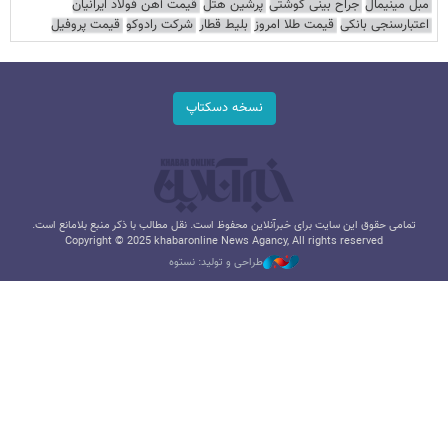
مبل مینیمال
جراح بینی گوشتی
پرشین هتل
قیمت آهن فولاد ایرانیان
اعتبارسنجی بانکی
قیمت طلا امروز
بلیط قطار
شرکت رادوکو
قیمت پروفیل
نسخه دسکتاپ
تمامی حقوق این سایت برای خبرآنلاین محفوظ است. نقل مطالب با ذکر منبع بلامانع است.
Copyright © 2025 khabaronline News Agancy, All rights reserved
طراحی و تولید: نستوه