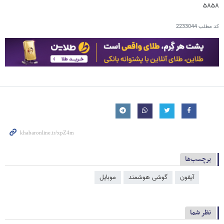
۵۸۵۸
کد مطلب
2233044
برچسب‌ها
آیفون
گوشی هوشمند
موبایل
نظر شما