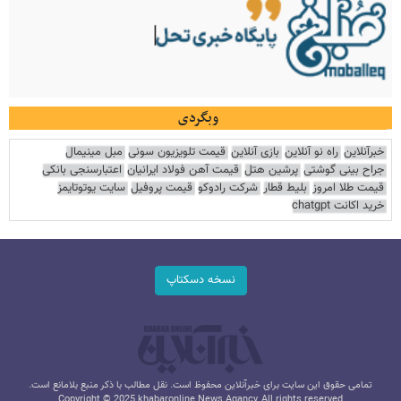
وبگردی
خبرآنلاین
راه نو آنلاین
بازی آنلاین
قیمت تلویزیون سونی
مبل مینیمال
جراح بینی گوشتی
پرشین هتل
قیمت آهن فولاد ایرانیان
اعتبارسنجی بانکی
قیمت طلا امروز
بلیط قطار
شرکت رادوکو
قیمت پروفیل
سایت یوتوتایمز
خرید اکانت chatgpt
نسخه دسکتاپ
تمامی حقوق این سایت برای خبرآنلاین محفوظ است. نقل مطالب با ذکر منبع بلامانع است.
Copyright © 2025 khabaronline News Agancy, All rights reserved