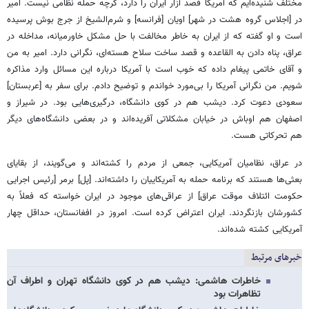
مختلف شنیده‌ایم‌ که آمریکا قصد آزار ایران را دارد، گرچه حمله نظامی نیست. امیر
در [اجلاس گروه هشت در شهر] اویان [فرانسه] و شرم‌الشیخ از جرج بوش پرسیده
است و او گفته‌ که از ایران به خاطر مخالفت با حل مشکل خاورمیانه، مداخله در
عراق، پناه دادن به القاعده و قصد ساخت سلاح هسته‌ای، نگرانی دارد. امیر به من
و آقای خاتمی پیغام داده‌ که خوب است با آمریکا درباره این مسائل وارد مذاکره
شویم. من نگرانی‌ آمریکا را بی‌مورد خواندم و توضیح دادم. برای سفر به [عربستان]
سعودی دعوت‌ کرد. دیشب هم در کوی دانشگاه، درگیری‌هایی بود. در شیراز و
اصفهان هم اوباش در خیابان مشکلاتی آفریده‌اند و در بعضی دانشگاه‌های دیگر
هم تحرکاتی هست.
در عراق، نظامیان آمریکایی، جمعی از مردم را کشته‌اند و می‌گویند، از بقایای
بعثی‌ها هستند که برنامه حمله به آمریکاییان را داشته‌اند. [پل] برمر [رئیس اجرایی
حکومت ائتلاف موقت عراق] از عراقی‌های موجود در ایران خواسته که فعلاً به
کشورشان بازنگردند. ایران اعتراض‌ کرده است. امروز در افغانستان، حداقل چهار
آمریکایی‌ کشته شده‌اند.
خبرهای مرتبط
خاطرات هاشمی: دیشب‌ هم در کوی دانشگاه‌ تهران و اطراف‌ آن
تظاهرات بود