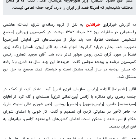
عصر آقای سعود الفیصل، وزیر امورخارجه عربستان آمد... گفت، ما از منابع
مختلف شنیده‌ایم‌ که آمریکا قصد آزار ایران را دارد، گرچه حمله نظامی نیست.
به گزارش خبرگزاری
خبرآنلاین
به نقل از گروه رسانه‌ای شرق، آیت‌الله هاشمی
رفسنجانی در خاطرات روز ۲۴ خرداد ۱۳۸۲ نوشت: در کمیسیون زیربنایی [مجمع
تشخیص مصلحت نظام]، سه بند دیگر از سیاست‌های کلی آمایش [سرزمین]
تصویب شد. بحثی درباره گرانی‌ها انجام شد. به آقای [بیژن نامدار] زنگنه [وزیر
نفت] در مورد گران ‌شدن روغن موتور تذکر داده شد. آقای مجید انصاری، رئیس
کمیسیون برنامه و بودجه مجلس‌ گفت، هزینه‌ها این چند سال به قدری بالا رفته
که بستن بودجه در سال آینده مشکل است و خواستار کمک مجمع به حل این
مشکل شد.
آقای [غلامرضا] آقازاده [رئیس سازمان انرژی اتمی] آمد. تشکر کرد، از کمک در
جلسه رهبری برای مذاکره با آژانس [بین‌المللی انرژی] هسته‌ای و گله‌ کرد، از آقایان
[سیدمحمد] خاتمی، [رئیس‌جمهور] و [حسن] روحانی، [دبیر شورای عالی امنیت ملی]،
به ‌خاطر تأخیر در عملیاتی ‌کردن آن تصمیم و گفت، کار خوبی با اعضای شورای
حکام آژانس شده و ممکن است، اعضای کشورهای غیرمتعهد آژانس، بیانیه‌ای به
نفع ایران بدهند.
عصر آقای سعود الفیصل، وزیر امورخارجه عربستان آمد. درباره عراق، فلسطین،