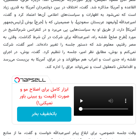
القاعده و آمریکا مذاکره شد. گفت، اختلاف در بین دولتمردان آمریکا به قدری زیاد
است‌ که نمی‌شود به اظهارات و سیاست‌های اعلامی آن‌ها اعتماد کرد و گفت،
امیرعبدالله [ولیعهد عربستان سعودی]، با صمیمیتی‌ که با [جرج] بوش [رئیس‌جمهور
آمریکا] دارد، از طریق او به سیاست‌هایی پی می‌برد و در کنفرانس شرم‌الشیخ در
مورد [طرح صلح] نقشه راه، امیرعبدالله برای شرکت در آن شرط گذاشت. وقتی به
مصر رفتیم، معلوم شد که دستور جلسه را تغییر داده‌اند. امیر گفت، شرکت
نمی‌کنم و بوش، مطابق نظر امیر، جلسه را تنظیم کرد. گفت، بوش، در اجرای
نقشه راه جدی است و اعراب هم موافق‌اند و در عراق، آمریکا به بن‌بست می‌رسد
و اقداماتش نامعقول است و نمی‌تواند عراق را اداره کند.
ابزار کامل برای اصلاح مو و
صورت (قیمت رو ببینی باور
نمیکنی!)
باتخفیف بخر
وقت جلسه خصوصی، برای ابلاغ پیام امیرعبدالله خواست و گفت، ما از منابع