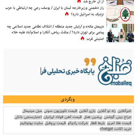
از آن خارج شد
راز دشمنی وزیرخارجه لبنان با ایران / یوسف رجی چه ارتباطی با حزب
نزدیک به اسرائیل دارد؟
«پیمان مکه» و آرایش جدید منطقه / ائتلاف نظامی جدید اسلامی چه
پیامی برای تهران دارد؟ / مثلث ریاض، آنکارا و اسلام‌آباد علیه خلاء
امنیتی غرب
وبگردی
خبرآنلاین
راه نو آنلاین
بازی آنلاین
قیمت تلویزیون سونی
مبل مینیمال
جراح بینی گوشتی
پرشین هتل
قیمت آهن فولاد ایرانیان
اعتبارسنجی بانکی
قیمت طلا امروز
بلیط قطار
شرکت رادوکو
قیمت پروفیل
سایت یوتوتایمز
خرید اکانت chatgpt