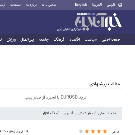
فارسی
العربية
English
تماس با ما
درباره ما
تبلیغات
آرشی
صفحه اصلی
سیاست
اقتصاد
فرهنگ
جامعه
بین‌الملل
ورزش
تا
مطالب پیشنهادی
ترید EURUSD با اسپرد از صفر پیپ
صفحه اصلی
اخبار دانش و فناوری
جنگ افزار
۲۴ خرداد ۱۴۰۵ - ۱۹:۳۰
۵ نفر