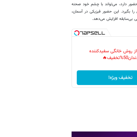
 اما وقتی یک خلبان باتجربه و ارشد در صندلی عقب نسخه Su-۵۷D حضور دارد، می‌تواند با چشم خود صحنه
ی را بگیرد. این حضور فیزیکی در آسمان،
 بی‌سابقه افزایش می‌دهد.
 از روش خانگی سفیدکننده
دان50%تخفیف🔥
تخفیف ویژه!