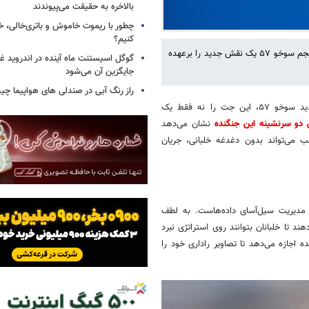
بالاخره به حقیقت می‌پیوندند
چطور با ریموت خاموش و باتری‌خالی، خ
کنیم؟
شرکت دولتی «روستک» روسیه با انتشار بیانیه‌ای تایید کرد که جنگنده نسل پنجم سوخو ۵۷ یک نقش جدید را برعهده
گوگل اسیستنت ماه آینده در اندروید غ
جایگزین آن می‌شود
راز رنگ آبی در صندلی های هواپیما چ
به گزارش خبرگزاری خبرآنلاین، شرکت روستک با رونمایی از قابلیت‌های جدید سوخو ۵۷، این جت را نه فقط یک
ل دو سرنشینه این جنگنده
نشان می‌دهد
می‌تواند بدون دغدغه خلبانی، جریان
مدیریت سیل‌آسای داده‌هاست. به لطف
 تا خلبانان بتوانند روی استراتژی نبرد
روند از این نوع جنگنده اجازه می‌دهد تا تصاویر راداری خود را