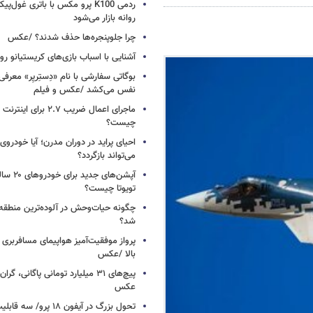
ردمی K100 پرو مکس با باتری غول‌
روانه بازار می‌شود
چرا جلوپنجره‌ها حذف شدند؟ /عکس
آشنایی با اسباب‌ بازی‌های کریستیانو ر
نفس می‌کشد /عکس و فیلم
ماجرای اعمال ضریب ۲.۷ برای 
چیست؟
احیای پراید در دوران مدرن؛ آیا خودروی 
می‌تواند بازگردد؟
آپشن‌های ج
تویوتا چیست؟
چگونه حیات‌وحش در آلوده‌ترین منطقه
شد؟
پرواز موفقیت‌آمیز هواپیمای مسافربری چ
بالا /عکس
عکس
تحول بزرگ در آیفون ۱۸ پرو/