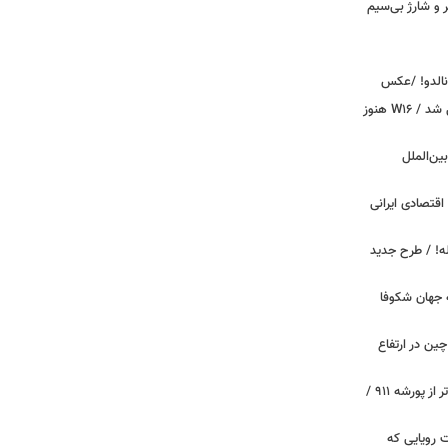
پیکر و شارژ بی‌سیم
ونالدو! /عکس
بوگاتی سفارشی با نام «دِستِریِر» معرفی شد / W۱۶ هنوز
اینترنت بین‌الملل
اقتصادی ایرانی
دید برای خودروهای ۲۰ ساله! / طرح جدید
 جهان شکوفا
ین در ارتفاع
پیچ‌های ۳۱ میلیارد تومانی پاگانی، گران‌تر از پورشه ۹۱۱ /
 سه قابلیت رویایی که