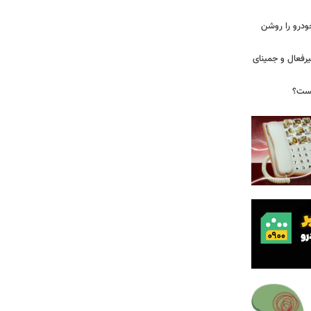
ودرو را روشن
یرفعال و جمینای
یست؟