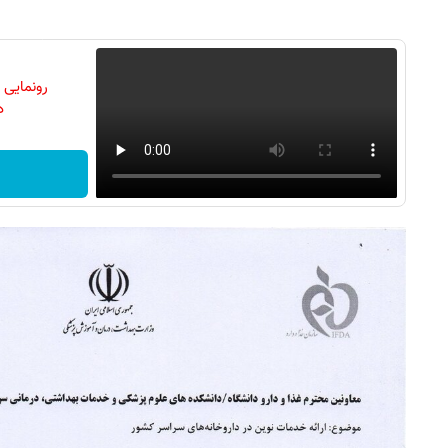
رونمایی
دن