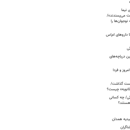
 نیما
ت می‌پسندند»/
وجوان‌ها را
های پراکنده دارویی؛ از فاکتور ۸ تا داروهای ام‌اس
ی
 آبی/ بهترین دریاچه‌های
مروز و فردا
دوم روی دست گذاشت/
ثانویه» چیست؟
ی/ چه کسانی
 هستند؟
یدیه همدان
شاگران