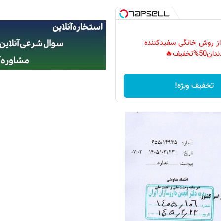
 از روش خانگی سفیدکننده
دان50%تخفیف🔥
تخفیف ویژه!