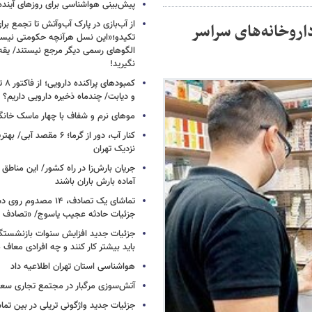
پیش‌بینی هواشناسی برای روزهای آینده
از آب‌بازی در پارک آب‌وآتش تا تجمع برای
اروخانه‌های سراسر
تکیدو؛«این نسل هرآنچه حکومتی نیس
الگوهای رسمی دیگر مرجع نیستند/ یقه ن
نگیرید!
کمبود
و دیابت/ چندماه ذخیره دارویی داریم؟
موهای نرم و شفاف با چهار ماسک خانگ
کنار آب، دور از گرما؛ ۶ مقصد
نزدیک تهران
جریان بارش‌زا در راه کشور/ این مناطق ا
آماده بارش باران باشند
تماشای یک تصادف، ۱۴ مص
جزئیات حادثه عجیب یاسوج/ «تصادف 
جزئیات جدید افزایش سنوات بازنشستگ
باید بیشتر کار کنند و چه افرادی معاف
هواشناسی استان تهران اطلاعیه داد
آتش‌سوزی مرگبار در مجتمع تجاری سع
جزئیات جدید واژگونی تریلی در بین تما