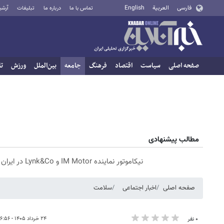
فارسی
العربية
English
تماس با ما
درباره ما
تبلیغات
آرشی
صفحه اصلی
سیاست
اقتصاد
فرهنگ
جامعه
بین‌الملل
ورزش
تا
مطالب پیشنهادی
نیکاموتور نماینده IM Motor و Lynk&Co در ایران
صفحه اصلی
اخبار اجتماعی
سلامت
۲۴ خرداد ۱۴۰۵ - ۱۶:۵۶
۰ نفر