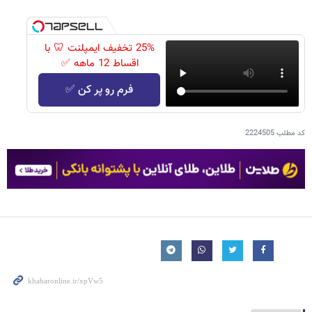
25% تخفیف ایمپلنت 🦷 با
اقساط 12 ماهه ✅
فرم رو پر کن ✅
کد مطلب
2224505