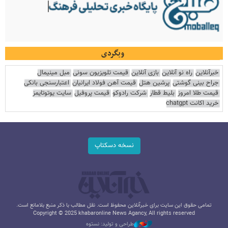
وبگردی
خبرآنلاین
راه نو آنلاین
بازی آنلاین
قیمت تلویزیون سونی
مبل مینیمال
جراح بینی گوشتی
پرشین هتل
قیمت آهن فولاد ایرانیان
اعتبارسنجی بانکی
قیمت طلا امروز
بلیط قطار
شرکت رادوکو
قیمت پروفیل
سایت یوتوتایمز
خرید اکانت chatgpt
نسخه دسکتاپ
تمامی حقوق این سایت برای خبرآنلاین محفوظ است. نقل مطالب با ذکر منبع بلامانع است.
Copyright © 2025 khabaronline News Agancy, All rights reserved
طراحی و تولید: نستوه