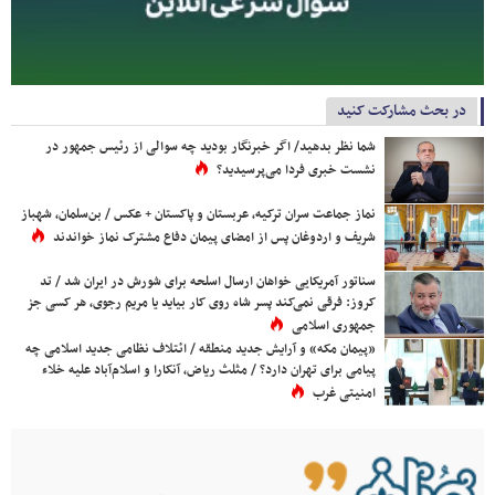
در بحث مشارکت کنید
شما نظر بدهید/ اگر خبرنگار بودید چه سوالی از رئیس جمهور در
نشست خبری فردا می‌پرسیدید؟
نماز جماعت سران ترکیه، عربستان و پاکستان + عکس / بن‌سلمان، شهباز
شریف و اردوغان پس از امضای پیمان دفاع مشترک نماز خواندند
سناتور آمریکایی خواهان ارسال اسلحه برای شورش در ایران شد / تد
کروز: فرقی نمی‌کند پسر شاه روی کار بیاید یا مریم رجوی، هر کسی جز
جمهوری اسلامی
«پیمان مکه» و آرایش جدید منطقه / ائتلاف نظامی جدید اسلامی چه
پیامی برای تهران دارد؟ / مثلث ریاض، آنکارا و اسلام‌آباد علیه خلاء
امنیتی غرب