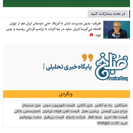
در بحث مشارکت کنید
ظریف: بدون مدیریت تنش با آمریکا، حتی دوستان ایران هم از تهران
فاصله می‌گیرند/ایران نباید در مذاکرات با ترامپ قربانی روسیه و چین
شود
وبگردی
خبرآنلاین
راه نو آنلاین
بازی آنلاین
قیمت تلویزیون سونی
مبل مینیمال
جراح بینی گوشتی
پرشین هتل
قیمت آهن فولاد ایرانیان
اعتبارسنجی بانکی
قیمت طلا امروز
بلیط قطار
شرکت رادوکو
قیمت پروفیل
سایت یوتوتایمز
خرید اکانت chatgpt