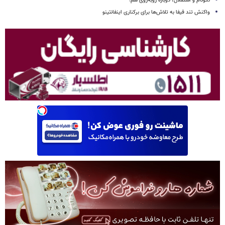
نکونام و استقلال، دوباره روبه‌روی هم!
واکنش تند فیفا به تلاش‌ها برای برکناری اینفانتینو