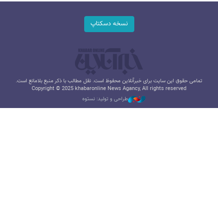
نسخه دسکتاپ
تمامی حقوق این سایت برای خبرآنلاین محفوظ است. نقل مطالب با ذکر منبع بلامانع است.
Copyright © 2025 khabaronline News Agancy, All rights reserved
طراحی و تولید: نستوه