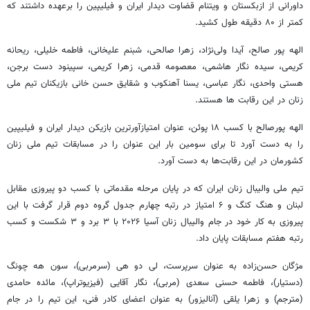
داورانی از ازبکستان و ویتنام قضاوت دیدار ایران و فیلیپین را برعهده داشتند که
کمتر از ۸۰ دقیقه طول کشید.
الهه پور صالح، آیدا ولی‌نژاد، زهرا صالحی، شبنم علیخانی، فاطمه خلیلی، ریحانه
کریمی، سیده نگار هاشمی، معصومه قدمی، زهرا کریمی، سپینود دست برجن،
هستی واحدی، نگار عباسی، یسنا آهنکوب و شقایق حسن خانی بازیکنان تیم ملی
زنان در این رقابت ها هستند.
الهه پورصالح با کسب ۱۸ پوئن، عنوان امتیازآورترین بازیکن دیدار ایران و فیلیپین
را به دست آورد تا برای سومین بار این عنوان را در مسابقات تیم ملی زنان
کشورمان در این رقابت‌ها به دست آورد.
تیم ملی والیبال زنان ایران که در پایان مرحله مقدماتی با کسب دو پیروزی مقابل
لبنان و هنگ کنگ و ۶ امتیاز در رتبه چهارم جدول گروه دوم قرار گرفت با این
پیروزی به کار خود در جام والیبال زنان آسیا ۲۰۲۶ با ۳ برد و ۳ شکست و کسب
رتبه هفتم مسابقات پایان داد.
مژگان حسن‌زاده به عنوان سرپرست، لی دو هی (سرمربی)، سون هه چونگ
(دستیار)، فاطمه حسنی سعدی (مربی)، نگار آقایی (فیزیوتراپ)، مائده حامدی
(مترجم) و زهرا یلقی (آنالیزور) به عنوان اعضای کادر فنی، این تیم را در جام