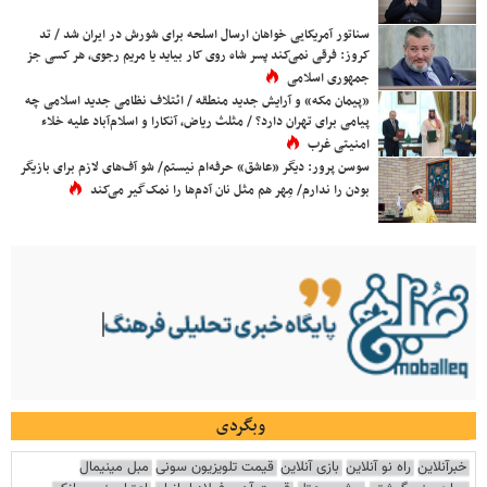
سناتور آمریکایی خواهان ارسال اسلحه برای شورش در ایران شد / تد
کروز: فرقی نمی‌کند پسر شاه روی کار بیاید یا مریم رجوی، هر کسی جز
جمهوری اسلامی
«پیمان مکه» و آرایش جدید منطقه / ائتلاف نظامی جدید اسلامی چه
پیامی برای تهران دارد؟ / مثلث ریاض، آنکارا و اسلام‌آباد علیه خلاء
امنیتی غرب
سوسن پرور: دیگر «عاشق» حرفه‌ام نیستم/ شو آف‌های لازم برای بازیگر
بودن را ندارم/ مِهر هم مثل نان آدم‌ها را نمک‌گیر می‌کند
وبگردی
خبرآنلاین
راه نو آنلاین
بازی آنلاین
قیمت تلویزیون سونی
مبل مینیمال