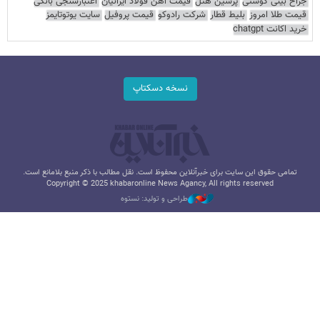
جراح بینی گوشتی
پرشین هتل
قیمت آهن فولاد ایرانیان
اعتبارسنجی بانکی
قیمت طلا امروز
بلیط قطار
شرکت رادوکو
قیمت پروفیل
سایت یوتوتایمز
خرید اکانت chatgpt
نسخه دسکتاپ
تمامی حقوق این سایت برای خبرآنلاین محفوظ است. نقل مطالب با ذکر منبع بلامانع است.
Copyright © 2025 khabaronline News Agancy, All rights reserved
طراحی و تولید: نستوه