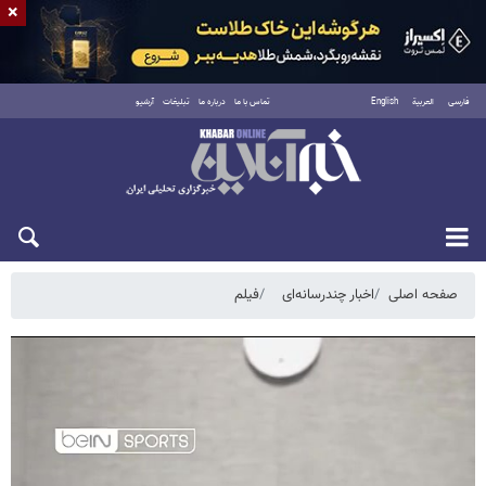
×
فارسی
العربية
English
تماس با ما
درباره ما
تبلیغات
آرشیو
جمعه ۱۶ مرداد ۱۴۰۵
صفحه اصلی
اخبار چندرسانه‌ای
فیلم