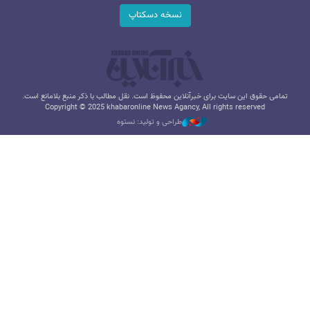
نسخه دسکتاپ
تمامی حقوق این سایت برای خبرآنلاین محفوظ است. نقل مطالب با ذکر منبع بلامانع است.
Copyright © 2025 khabaronline News Agancy, All rights reserved
طراحی و تولید: نستوه