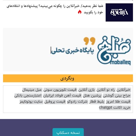
شما نظر بدهید/ خبرآنلاین را چگونه می‌بینید؟ پیشنهادها و انتقادهای
خود را بگویید
وبگردی
خبرآنلاین
راه نو آنلاین
بازی آنلاین
قیمت تلویزیون سونی
مبل مینیمال
جراح بینی گوشتی
پرشین هتل
قیمت آهن فولاد ایرانیان
اعتبارسنجی بانکی
قیمت طلا امروز
بلیط قطار
شرکت رادوکو
قیمت پروفیل
سایت یوتوتایمز
خرید اکانت chatgpt
نسخه دسکتاپ