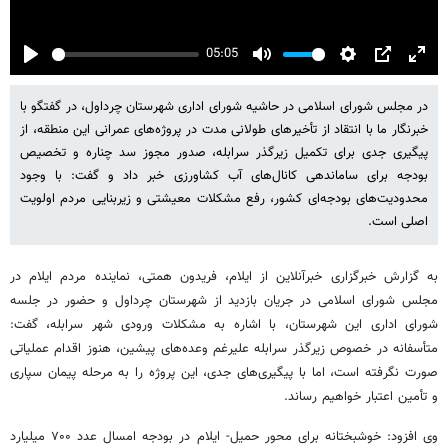
05:05
Play
Mute
Settings
PIP
Enter
fulls
در مجلس شورای اسلامی در حاشیه شورای اداری شهرستان چرداول، در گفتگو با
خبرنگار ما با انتقاد از تأخیرهای طولانی مدت در پروژه‌های عمرانی این منطقه، از
پیگیری جدی برای تکمیل زیرگذر سرابله، صدور مجوز سد چناره و تخصیص
بودجه برای ساماندهی کانال‌های آب کشاورزی خبر داد و گفت: با وجود
محدودیت‌های بودجه‌ای کشور، رفع مشکلات معیشتی و زیربنایی مردم اولویت
اصلی است.
به گزارش خبرگزاری خبرآنلاین از ایلام، فریدون همتی، نماینده مردم ایلام در
مجلس شورای اسلامی در جریان بازدید از شهرستان چرداول و حضور در جلسه
شورای اداری این شهرستان، با اشاره به مشکلات ورودی شهر سرابله، گفت:
متأسفانه در خصوص زیرگذر سرابله علیرغم وعده‌های پیشین، هنوز اقدام عملیاتی
صورت نگرفته است، اما با پیگیری‌های جدی، این پروژه را به مرحله پیمان سپاری
و تأمین اعتبار خواهیم رساند.
وی افزود: خوشبختانه برای محور حمیل- ایلام در بودجه امسال عدد ۷۰۰ میلیارد