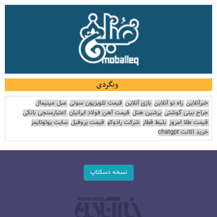
وبگردی
خبرآنلاین
راه نو آنلاین
بازی آنلاین
قیمت تلویزیون سونی
مبل مینیمال
جراح بینی گوشتی
پرشین هتل
قیمت آهن فولاد ایرانیان
اعتبارسنجی بانکی
قیمت طلا امروز
بلیط قطار
شرکت رادوکو
قیمت پروفیل
سایت یوتوتایمز
خرید اکانت chatgpt
نسخه دسکتاپ