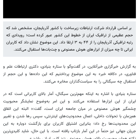
بر اساس قرارداد شرکت ارتباطات زیرساخت با کشور آذربایجان، مشخص شد که
Settings
Mute
حجم عظیمی از ترافیک ایران از خطوط این کشور عبور کرده است؛ رویدادی که
رتبه ترافیکی آذربایجان را از ۴۴ به ۳ ارتقا داد. این موضوع نشان داد که کاربران
ایرانی تا چه میزان از ابزارهای هوش مصنوعی و چت‌بات‌ها استقبال می‌کنند.
به گزارش خبرگزاری خبرآنلاین، در گفت‌وگو با ستاره بنیادی، دکتری ارتباطات علم و
فناوری، در «کافه خبر» به این موضوع پرداختیم که این داده‌ها و این حجم از
استقبال چه سیگنالی را به سیاست‌گذاران مخابره می‌کنند.
ستاره بنیادی با اشاره به اینکه مهم‌ترین سیگنال، آمار بالای کاربرانی است که در
ایران از این ابزارها استفاده می‌کنند و این امر به‌وضوح نمایشگر محبوبیت
چشمگیر هوش مصنوعی در میان جامعه ایران است، گفت:« البته این اتفاق
هم‌زمان با تحولات داخلی، اعمال محدودیت‌های اینترنتی، سپس رها شدن و تغییر
این محدودیت‌ها رخ داد؛ بنابراین اشتیاق کاربران برای بازگشت دوباره به این
جریان جهانی نیز حتماً در این آمار بازتاب یافته است. با این حال، شاید کلیدی‌ترین
نکته همان محبوبیت بالای هوش مصنوعی نزد کاربر ایرانی باشد.»