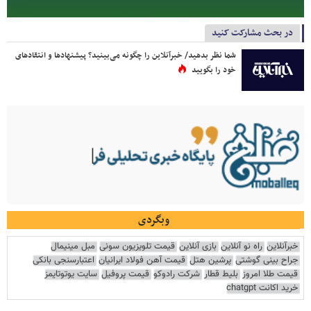
در بحث مشارکت کنید
شما نظر بدهید/ خبرآنلاین را چگونه می‌بینید؟ پیشنهادها و انتقادهای
خود را بگویید
وبگردی
خبرآنلاین
راه نو آنلاین
بازی آنلاین
قیمت تلویزیون سونی
مبل مینیمال
جراح بینی گوشتی
پرشین هتل
قیمت آهن فولاد ایرانیان
اعتبارسنجی بانکی
قیمت طلا امروز
بلیط قطار
شرکت رادوکو
قیمت پروفیل
سایت یوتوتایمز
خرید اکانت chatgpt