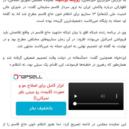
به گزارش خبرگزاری خبرآنلاین،
روح‌الله ایزدخواه
، نماینده مجلس شورای اسلامی، در
اظهاراتی درباره واکنش ایران به ترور سردار قاسم سلیمانی گفت: در شورای عالی
امنیت ملی (شعام) ۱۳ سناریو برای انتقام خون حاج قاسم مطرح شد که به گفته
او، حمله به پایگاه عین‌الاسد «ضعیف‌ترین گزینه» بوده است.
وی در برنامه زنده شبکه افق با بیان اینکه «شهید حاج قاسم در واقع تقاصش باید
فروپاشی اسرائیل می‌بود»، افزود: در آن زمان سناریوهای مختلفی مطرح بود و در
نهایت، به گفته او، تصمیم نهایی به اجرای حمله به عین‌الاسد منتهی شد.
ایزدخواه همچنین گفت: «متأسفانه در دولت وقت تصمیم ضعیفی گرفته شد و
همان‌طور که رهبری در خطبه‌ها فرمودند، این اقدام یک سیلی بود، نه انتقام.»
ابزار کامل برای اصلاح مو و
صورت (قیمت رو ببینی باور
نمیکنی!)
باتخفیف بخر
این نماینده مجلس در ادامه تصریح کرد: «ما هنوز انتقام خون حاج قاسم را از