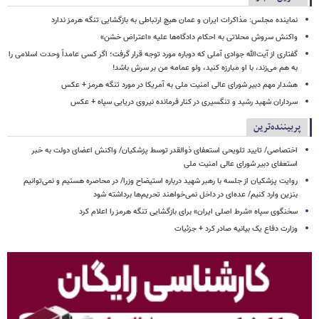
نماینده مجلس: مذاکرات ایران و عمان هیچ ارتباطی به بازگشایی تنگه هرمز ندارد
واکنش سروش محلاتی به احکام دادگاه‌ها علیه «اعتراض خشن»
گفتاری از آیت‌الله جوادی آملی که دوباره مورد توجه قرار گرفت؛ اگر کسی عامداً وحدت اسلامی را
به هم می‌زند، با او مبارزه کنید، ولو عمامه من بر سرش باشد!
هشدار مهم دبیر شورای عالی امنیت ملی به آمریکا در مورد تنگه هرمز + عکس
سرداران شهید رشید و تنگسیری در کنار فرمانده نیروی دریایی سپاه + عکس
پربیننده‌ترین
اختصاصی/ تایید تلویحی استعفای ذوالقدر توسط پزشکیان/ واکنش اعضای دولت به خبر
استعفای دبیر شورای عالی امنیت ملی
روایت پزشکیان از جلسه با رهبر شهید درباره استیضاح وزرا/ در محاصره هستیم و نمی‌توانیم
بنزین وارد کنیم/ عده‌ای در داخل نمی‌خواهند تحریم‌ها برداشته شود
سخنگوی سپاه «شرط اصلی ایران» برای بازگشایی تنگه هرمز را اعلام کرد
وزارت دفاع یک بیانیه صادر کرد + جزئیات