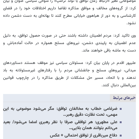
موضوعاتی نظیر «ارتباط زمان توافق با تولد ترامپ» را شوخی‌ سیاسی عنوان و بیان
کرد: از گروه‌های مخالف و موافق مذاکره تقاضا داریم اختلافات خود را در فضای
کارشناسی و به دور از هیاهوی خیابانی مطرح کنند تا بهانه‌ای به دست دشمن داده
نشود.
وی تاکید کرد: مردم اطمینان داشته باشند حتی در صورت حصول توافق، به دلیل
عدم اطمینان به پایبندی دشمن، نیروهای مسلح همواره در حالت آماده‌باش و
دست به ماشه باقی خواهند ماند.
علیپور اقدم در پایان بیان کرد: مسئولان سیاسی نیز موظف هستند دستاوردهای
میدانی، نیروهای مسلح و جانفشانی مردم را با رفتارهای غیرمسئولانه به باد
ندهند و با اتحاد، مسیر حل مشکلات از طریق مذاکره را در چارچوب قوانین
بین‌المللی دنبال کنند.
خبرهای مرتبط
ضرغامی خطاب به مخالفان توافق: مگر می‌شود موضوعی به این
مهمی، تحت نظارت دقیق رهبر…
علی مطهری: هر توافقی صرفا با نظر رهبری امضا می‌شود/ بعید
می‌دانم بتوانند همان بلایی…
دفاع میرباقری از توافق احتمالی + عکس