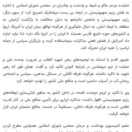
نماینده مردم ماکو و شوط و پلدشت و چالدران در مجلس شورای اسلامی با اشاره
به نقش رژیم صهیونیستی در ایجاد بن بست دیپلماتیک تصریح کرد: از سوی دیگر،
رژیم صهیونیستی و شخص نتانیاهو به دلیل مخالفت با بازگشت آرامش به
منطقه، با ایجاد تنش، به دنبال جلوگیری از هرگونه توافق میان ایران با آمریکا، اروپا
و کشورهای حوزه خلیج فارس هستند تا ایران را در انزوا نگه دارد؛ لذا نباید اجازه
داد اسرائیل از فضای فعلی مذاکرات سوءاستفاده کرده و بازیگران سیاسی از جمله
ترامپ را علیه ایران تحریک کند.
علیپور اقدم با استناد به توصیه‌های رهبر شهید انقلاب بر ضرورت وحدت ملی و
حمایت از تیم دیپلماسی در شرایط کنونی تاکید کرد و گفت: همان طور که رهبر
شهید ما تاکید داشتند هرگونه تفرقه ‌افکنی در مسائل مذهبی، سیاسی و اجتماعی
ریختن آب در آسیاب دشمن است و منافع ملی کشور را تهدید خواهد کرد.
وی با تاکید بر لزوم «وحدت کلمه» در داخل کشور به منظور خنثی‌سازی توطئه‌های
رژیم صهیونیستی اظهار داشت: مذاکره ابزاری برای تأمین منافع ملی در کنار قدرت
نظامی است و هرگونه تفرقه داخلی، مستقیماً در خدمت منافع دشمنان ایران قرار
خواهد گرفت.
عضو کمیسیون بهداشت و درمان مجلس شورای اسلامی همچنین مطرح کردن