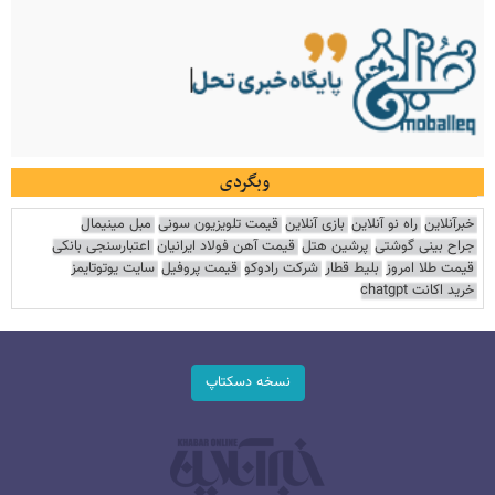
وبگردی
خبرآنلاین
راه نو آنلاین
بازی آنلاین
قیمت تلویزیون سونی
مبل مینیمال
جراح بینی گوشتی
پرشین هتل
قیمت آهن فولاد ایرانیان
اعتبارسنجی بانکی
قیمت طلا امروز
بلیط قطار
شرکت رادوکو
قیمت پروفیل
سایت یوتوتایمز
خرید اکانت chatgpt
نسخه دسکتاپ