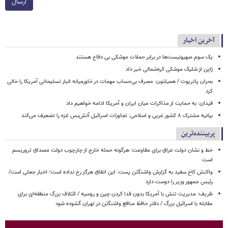
ارسال
آخرین اخبار
یک‌ سوم صهیونیست‌ها در برابر حملات موشکی بی دفاع هستند
ژاپن از شلیک موشکی کره‌شمالی خبر داد
بحران پاتریوت / همیلتون: مصرف بی‌حساب مهمات در خاورمیانه انبار تسلیحاتی آمریکا را خالی
کرد
فیدان: به حمایت از مذاکرات میان ایران و آمریکا ادامه خواهیم داد
بیانیه مشترک ۸ کشور عربی و اسلامی: تجاوزات اسرائیل آتش‌بس غزه را تضعیف می‌کند
پربیننده‌ترین
خط و نشان دولت عراق برای مقاومت: هرگونه حمله خارج از چارچوب دولت مصداق تروریسم
است
واکنش کاخ سفید به گزارش واشنگتن پست: این اتفاق هرگز رخ نداده است؛ اخبار جعلی است/
رئیس جمهور وزیر را دوست دارد
ظریف: مدیریت تنش با آمریکا بدون فدا کردن چین و روسیه / ائتلاف بزرگ منطقه‌ای برای
مقابله با اسرائیل بزرگ / دفتر حافظ منافع واشنگتن در تهران گشوده شود