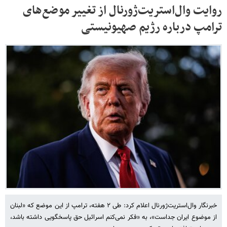
روایت وال‌استریت‌ژورنال از تغییر موضع‌های
ترامپ درباره رژیم صهیونیستی
خبرنگار وال‌استریت‌ژورنال اعلام کرد: طی ۲ هفته، ترامپ از این موضع که «لبنان
از موضوع ایران جداست»، به «فکر نمی‌کنم اسرائیل حق پاسخگویی داشته باشد،