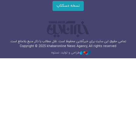
نسخه دسکتاپ
تمامی حقوق این سایت برای خبرآنلاین محفوظ است. نقل مطالب با ذکر منبع بلامانع است.
Copyright © 2025 khabaronline News Agancy, All rights reserved
طراحی و تولید: نستوه