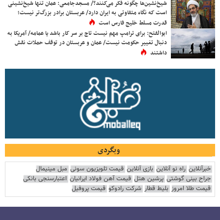
شیخ‌نشین‌ها چگونه فکر می‌کنند؟/ مسجدجامعی: عمان تنها شیخ‌نشینی
است که نگاه متفاوتی به ایران دارد/ عربستان برادر بزرگ‌تر نیست؛
قدرت مسلط خلیج فارس است
ابوالفتح: برای ترامپ مهم نیست تاج بر سر کار باشد یا عمامه/ آمریکا به
دنبال تغییر حکومت نیست/ عمان و عربستان در توقف حملات نقش
داشتند
وبگردی
خبرآنلاین
راه نو آنلاین
بازی آنلاین
قیمت تلویزیون سونی
مبل مینیمال
جراح بینی گوشتی
پرشین هتل
قیمت آهن فولاد ایرانیان
اعتبارسنجی بانکی
قیمت طلا امروز
بلیط قطار
شرکت رادوکو
قیمت پروفیل