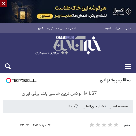
×
فارسی
العربية
English
تماس با ما
درباره ما
تبلیغات
آرشیو
پنجشنبه ۱۵ مرداد ۱۴۰۵
مطالب پیشنهادی
IM LS7 لوکس ترین شاسی بلند برقی ایران
صفحه اصلی
اخبار بین‌الملل
آمریکا
۲۴ خرداد ۱۴۰۵ - ۲۳:۲۲
۰ نفر