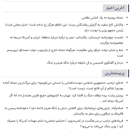
آخرین اخبار
حمله روسیه به یک کشتی نظامی
واکنش کاخ سفید به گزارش واشنگتن پست: این اتفاق هرگز رخ نداده است؛ اخبار جعلی است/
رئیس جمهور وزیر را دوست دارد
نشست چهارجانبه عربستان، پاکستان، مصر و ترکیه درباره منطقه؛ ایران و آمریکا سریعا به
تفاهم‌نامه بازگردند
خط و نشان دولت عراق برای مقاومت: هرگونه حمله خارج از چارچوب دولت مصداق تروریسم
است
دیدار و گفتگوی السیسی و ال خلیفه درباره تنگه هرمز و جنگ
پربیننده‌ترین
ادعای ترامپ: «جمهوری اسلامی دوست‌داشتنی را حسابی می‌کوبیم»؛ برای بزرگ‌ترین حمله آماده
بودیم/ غنائم از آنِ فاتح است، درست است؟
رویترز پشت پرده توقف جنگ را افشا کرد: تهران به کشورهای خلیج فارس هشدار داد که اگر
آمریکا حمله کند....
اسلام‌آباد: رایزنی‌های دیپلماتیک برای کاهش تنش و تنگه هرمز ادامه دارد / دعوتنامه رسمی به
قالیباف و عراقچی برای سفر به پاکستان
فریادهای ترامپ بر سر هگست در کمپ‌دیوید / «خشم حماسی» تمام مهمات آمریکا را مصرف
کرد / وزیر جنگ می‌ماند یا می‌رود؟