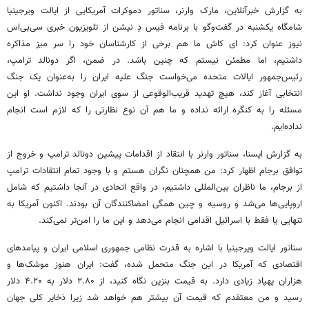
به گزارش خبرآنلاین، مارک وارنر، سناتور دموکرات آمریکایی از ایالت ویرجینیا
شامگاه یکشنبه در گفت‌وگو با برنامه فیس دِ نیشن از تلویزیون خبری سی‌بی‌اس
نیوز عنوان کرد: ای کاش ما هم برخی از کارشناسان خود را سر میز مذاکره
داشتیم، اما مطمئن نیستم که چنین باشد. در ضمن، اگر دونالد ترامپ،
رئیس‌جمهور ایالات متحده می‌خواست جنگ علیه ایران را به‌عنوان یک جنگ
انتخابی آغاز کند، هیچ تهدید قریب‌الوقوعی از سوی ایران وجود نداشت. او این
مسئله را به کنگره ارائه نداده و ما هم آن نوع نظارتی را که لازم است انجام
نداده‌ایم.
به گزارش ایسنا، سناتور وارنر با انتقاد از اقدامات پیشین دونالد ترامپ و خروج از
توافق برجام اظهار کرد: من همچنان نگران هستم و با وجود تمام انتقادات ترامپ
از برجام، ما ناظران بین‌المللی داشتیم، در واقع اتحادی در آنجا داشتیم که شامل
اروپایی‌ها می‌شد و روسیه و چین همگی امضاکنندگان آن بودند. اکنون آمریکا به
تنهایی یا فقط با اسرائیل اقدامی انجام می‌دهد و این ما را امن‌تر نمی‌کند.
سناتور ایالت ویرجینیا با اشاره به قدرت نظامی جمهوری اسلامی ایران و پیامدهای
اقتصادی که آمریکا در این جنگ متحمل شده، گفت: ایران هنوز موشک‌ها و
هزاران پهپاد زیادی دارد. به قیمت بنزین نگاه کنید، از ۲.۸۰ دلار به ۴.۲۰ دلار
رسید و من معتقدم که قیمت آن بیشتر هم خواهد شد زیرا ذخایر کلی جهان