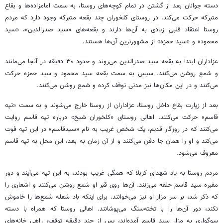
​دسته جوانان بعد از گشتن در تمام کوچه‌های روستا، به سمت امامزاده‌ها و بقاع
متبرکه حرکت می‌کند. در روستای کلخوران چند بقعه متبرکه وجود دارد که مردم
روستا اعتقاد قلبی زیادی به آن‌ها دارند و بقعه‌های «سید صدرالدین»، «سید
محمود» و «سید حمزه» از مشهورترینِ آن‌ها هستند.
​عزاداران ابتدا به بقعه سید صدرالدین می‌روند و حدود ۳۰ دقیقه در آنجا می‌مانند
و شمع روشن می‌کنند. سپس به سمت بقعه سید محمود و سید حمزه حرکت
می‌کنند و در این مکان‌ها نیز مدتی توقف کرده و شمع روشن می‌کنند.
​بعد از زیارت بقاع داخل روستا، عزاداران از روستا خارج می‌شوند و به سمت «تپه
قاسم» حرکت می‌کنند. اهالی روستای «کلخوران شیخ» درباره تپه قاسم روایت
می‌کنند که در روزگار قدیم، یک شخص غریب به نام «سیدقاسم» در این تپه فوت
می‌کند و او را همان جا دفن می‌کنند و از آن زمان به بعد، این محل به تپه قاسم
معروف می‌شود.
​مردم روستا به یاد شهدای کربلا که همگی غریب بودند، به این تپه می‌آیند و دور
مقبره سید قاسم حلقه می‌زنند. آن‌ها روی قبر او شمع روشن می‌کنند و اشعاری را
که ذکر شد، بر سر مزار او نیز می‌خوانند. برای اینکه باد شعله شمع‌ها را خاموش
نکند، دور آن‌ها را با تخته‌سنگ می‌پوشانند. اهالی روستا که همراه با دسته
سوگواری به مزار سید قاسم آمده‌اند، پس از چند دقیقه توقف، راهی خانه‌های