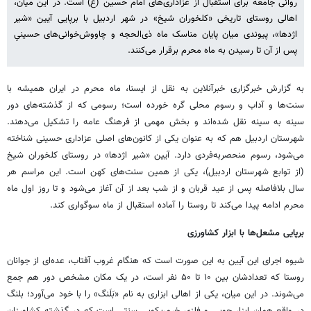
روانی جامعه برای استقبال از عزاداری‌های امام حسین (ع) است. در این میان،
اهالی روستای تاریخی «کلخوران شیخ» در شهر اردبیل با برپایی آیین «شیر
اژدها»، پیوندی میان پایان مناسک ماه ذی‌الحجه و چاووش‌خوانی‌های حسینیِ
پس از آن تا رسیدن به ماه محرم برقرار می‌کنند.
​به گزارش خبرگزاری خبرآنلاین به نقل از ایسنا، ماه محرم در ایران همیشه با
سنت‌ها و آداب و رسوم محلی گره خورده است؛ رسومی که از گذشته‌های دور
سینه به سینه نقل شده‌اند و بخش مهمی از فرهنگ عامه را تشکیل می‌دهند.
شهرستان اردبیل هم که به عنوان یکی از کانون‌های اصلی عزاداری حسینی شناخته
می‌شود، رسوم منحصربه‌فردی دارد. آیین «شیر اژدها» در روستای کلخوران شیخ
(از توابع شهرستان اردبیل)، یکی از همین سنت‌های کهن است. این مراسم هر
سال بلافاصله پس از عید قربان و از شب بعد از آن آغاز می‌شود و تا روز اول ماه
محرم ادامه پیدا می‌کند تا روستا را آماده استقبال از ماه سوگواری کند.
​برپایی مشعل‌ها با ابزار کشاورزی
​شیوه اجرای این آیین به این صورت است که هنگام غروب آفتاب، عده‌ای از جوانان
روستا که تعدادشان بین ۱۰ تا ۵۰ نفر است، در یک مکان مشخص دور هم جمع
می‌شوند. در این میان، یکی از اهالی ابزاری به نام «بَلَنگ» را با خود می‌آورد؛ بلنگ
در واقع همان ابزار چوبی و فلزی خرمن‌کوبی سنتی است که در گذشته کشاورزان