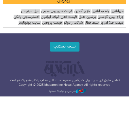
وبگردی
خبرآنلاین
راه نو آنلاین
بازی آنلاین
قیمت تلویزیون سونی
مبل مینیمال
جراح بینی گوشتی
پرشین هتل
قیمت آهن فولاد ایرانیان
اعتبارسنجی بانکی
قیمت طلا امروز
بلیط قطار
شرکت رادوکو
قیمت پروفیل
سایت یوتوتایمز
نسخه دسکتاپ
تمامی حقوق این سایت برای خبرآنلاین محفوظ است. نقل مطالب با ذکر منبع بلامانع است.
Copyright © 2025 khabaronline News Agancy, All rights reserved
طراحی و تولید: نستوه