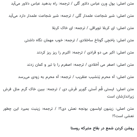
​متن اصلی: یول وِرن عباس دلاور گَلی / ترجمه: راه بدهید عباس دلاور می‌آید
​متن اصلی: شیر شجاعت علمدار گَلی / ترجمه: شیر شجاعت علمدار دارد می‌آید
​متن اصلی: ای کربلا توپراقی / ترجمه: ای خاک کربلا
​متن اصلی: یاخچی گوناخ ساخلادی / ترجمه: خوب مهمان نگاه داشتی
​متن اصلی: اکبر می دو قرادی / ترجمه: اکبرم را ریز ریز کردند
​متن اصلی: اصغر می اُخلادی / ترجمه: اصغرم را با تیر و کمان زدند
​متن اصلی: آه محرم یَتشیب عنقریب / ترجمه: آه محرم به زودی می‌رسد
​متن اصلی: ایستی قُم اُستی گوریر فَرش دی / ترجمه: ببین خاک گرم مثل فرش
زیراندازشان است
​متن اصلی: زینبون اولسون بونجه نعش دی؟! / ترجمه: زینبت بمیرد این چطور
نعشی است؟!
روشن کردن شمع در بقاع متبرکه روستا