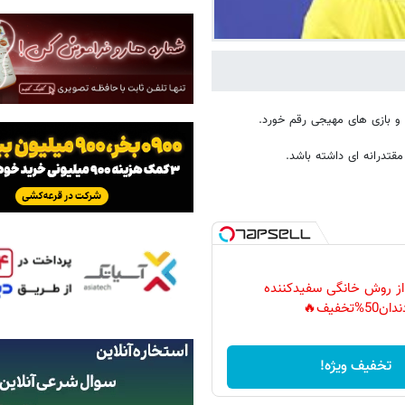
 از روش خانگی سفیدکننده
دان50%تخفیف🔥
تخفیف ویژه!