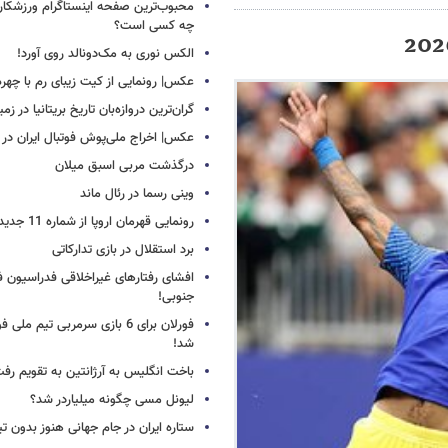
محبوب‌ترین صفحه اینستاگرام ورزشکاران
چه کسی است؟
الکس نوری به مک‌دونالد روی آورد!
عکس| رونمایی از کیت زیبای رم با چهره
گران‌ترین دروازه‌بان تاریخ بریتانیا در زم
عکس| اخراج ملی‌پوش فوتبال ایران در 12 دقیقه!
درگذشت مربی اسبق میلان
وینی رسما در رئال ماند
رونمایی قهرمان اروپا از شماره 11 جدید
برد استقلال در بازی تدارکاتی
افشای رفتارهای غیراخلاقی فدراسیون فو
جنوبی!
فورلان برای 6 بازی سرمربی تیم مل
شد!
باخت انگلیس به آرژانتین به تقویم رفت
لیونل مسی چگونه میلیاردر شد؟
ستاره ایران در جام جهانی هنوز بدون ت