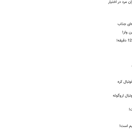
 مرد در اختیار
‌ای جذاب
ین ولز!
تبال کره
ی فوتبال اروگوئه
!
یم است!