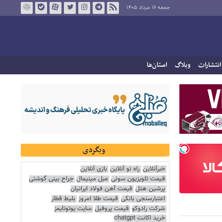
جمعه ۱۶ مرداد ۱۴۰۵
انتشارات
وبلاگ
استان‌ها
وبگردی
خبرآنلاین
راه نو آنلاین
بازی آنلاین
قیمت تلویزیون سونی
مبل مینیمال
جراح بینی گوشتی
پرشین هتل
قیمت آهن فولاد ایرانیان
اعتبارسنجی بانکی
قیمت طلا امروز
بلیط قطار
شرکت رادوکو
قیمت پروفیل
سایت یوتوتایمز
خرید اکانت chatgpt