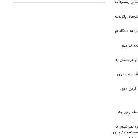
تمالی روسیه به
‌های پاتریوت
ا به دادگاه باز
؛ انبارهای
ز عربستان به
ه علیه ایران
د کردن «حق
 یوسف رجی چه
ه نمی‌کنیم، در
معجزه بود/ چون