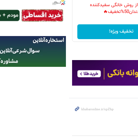
 از روش خانگی سفیدکننده
دان50%تخفیف🔥
تخفیف ویژه!