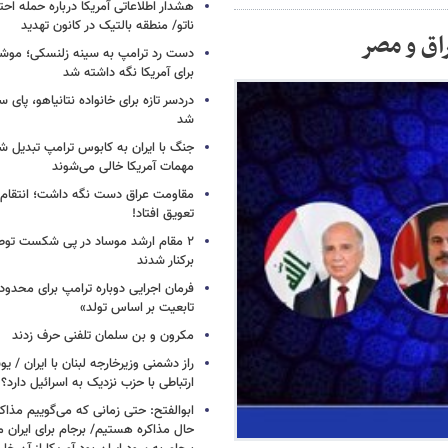
هشدار اطلاعاتی آمریکا درباره حمله اح
ناتو/ منطقه بالتیک در کانون تهدید
راق و مصر
دست رد ترامپ به سینه زلنسکی؛ موشک
برای آمریکا نگه داشته شد
دردسر تازه برای خانواده نتانیاهو، پای سار
شد
جنگ با ایران به کابوس ترامپ تبدیل شد
مهمات آمریکا خالی می‌شوند
مقاومت عراق دست نگه داشت؛ انتقام ا
تعویق افتاد!
۲ مقام‌ ارشد موساد در پی شکست توطئ
برکنار شدند
فرمان اجرایی دوباره ترامپ برای محدو
تابعیت بر اساس تولد»
مکرون و بن سلمان تلفنی حرف زدند
راز دشمنی وزیرخارجه لبنان با ایران /
ارتباطی با حزب نزدیک به اسرائیل دارد؟
ابوالفتح: حتی زمانی که می‌گوییم مذاکر
حال مذاکره هستیم/ برجام برای ایران 