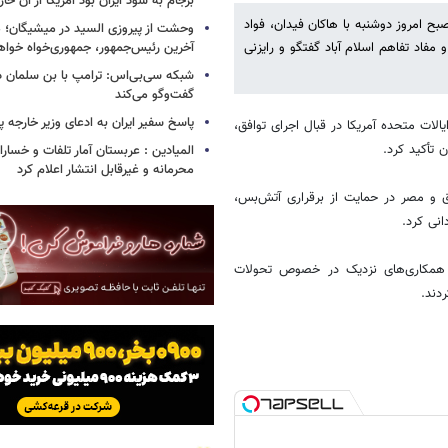
برجام به سود ایران بود آمریکا از آن خا
ح امروز دوشنبه با هاکان فیدان، فواد
وحشت از پیروزی السید در میشیگان؛ 
آخرین رئیس‌جمهور، جمهوری‌خواه خواه
مفاد تفاهم اسلام آباد گفتگو و رایزنی
شبکه سی‌بی‌اس: ترامپ با بن سلمان درب
گفت‌وگو می‌کند
پاسخ سفیر ایران به ادعای وزیر خارجه 
الات متحده آمریکا در قبال اجرای توافق،
 تأکید کرد.
المیادین : عربستان آمار تلفات و خسار
محرمانه و غیرقابل انتشار اعلام کرد
 و مصر در حمایت از برقراری آتش‌بس،
نی کرد.
 و همکاری‌های نزدیک در خصوص تحولات
دند.