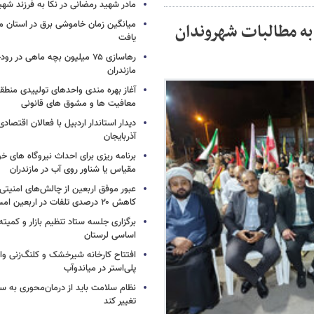
مادر شهید رمضانی در نکا به فرزند 
میانگین زمان خاموشی برق در استان م
به مطالبات شهروندان
یافت
رهاسازی ۷۵ میلیون بچه ماهی در ر
مازندران
آغاز بهره مندی واحدهای تولییدی منطقه 
معافیت ها و مشوق های قانونی
دیدار استاندار اردبیل با فعالان اقتصا
آذربایجان
برنامه ریزی برای احداث نیروگاه های
مقیاس یا شناور روی آب در مازندران
عبور موفق اربعین از چالش‌های امنیتی 
کاهش ۲۰ درصدی تلفات در اربعین امسال
برگزاری جلسه ستاد تنظیم بازار و کمیته
اساسی لرستان
افتتاح کارخانه شیرخشک و کلنگ‌زنی واح
پلی‌استر در میاندوآب
نظام سلامت باید از درمان‌محوری به 
تغییر کند