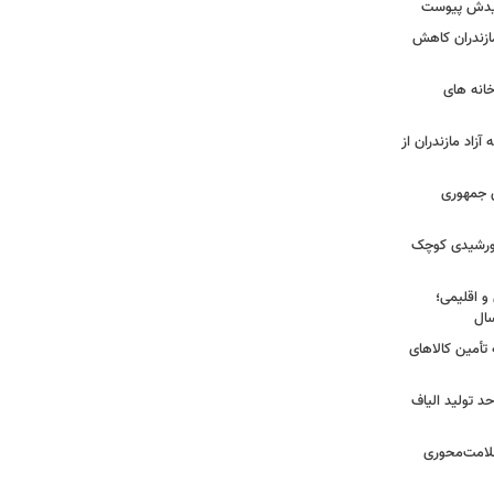
شهیدش پیوست
ازندران کاهش
ودخانه های
آزاد مازندران از
دی جمهوری
 خورشیدی کوچک
و اقلیمی؛
 تأمین کالاهای
د تولید الیاف
سلامت‌محوری