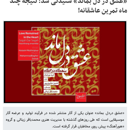
«عشق در دل بماند» شنیدنی شد؛ نتیجه چند
ماه تمرین عاشقانه!
«عشق دردل بماند» عنوان یکی از آثار منتشر شده در فرآیند تولید و عرضه آثار
موسیقایی است که طی روزهای گذشته با مدیریت هنری محمدباقر زینالی و گروه
«هورآهنگ» پیش روی مخاطبان قرار گرفته است.