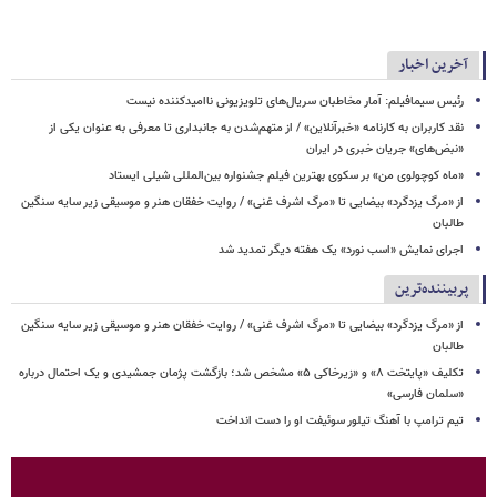
آخرین اخبار
رئیس سیمافیلم: آمار مخاطبان سریال‌های تلویزیونی ناامیدکننده نیست
نقد کاربران به کارنامه «خبرآنلاین» / از متهم‌شدن به جانبداری تا معرفی به عنوان یکی از
«نبض‌های» جریان خبری در ایران
«ماه کوچولوی من» بر سکوی بهترین فیلم جشنواره بین‌المللی شیلی ایستاد
از «مرگ یزدگرد» بیضایی تا «مرگ اشرف غنی» / روایت خفقان هنر و موسیقی زیر سایه سنگین
طالبان
اجرای نمایش «اسب نورد» یک هفته دیگر تمدید شد
پربیننده‌ترین
از «مرگ یزدگرد» بیضایی تا «مرگ اشرف غنی» / روایت خفقان هنر و موسیقی زیر سایه سنگین
طالبان
تکلیف «پایتخت ۸» و «زیرخاکی ۵» مشخص شد؛ بازگشت پژمان جمشیدی و یک احتمال درباره
«سلمان فارسی»
تیم ترامپ با آهنگ تیلور سوئیفت او را دست انداخت