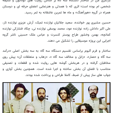
بازنگری من در ساختار دستگاه سه گاه بر اساس روایت های گوناگون و سلیقه
شخصی ام بوده است؛ اثری که با همدلی و هنرنمایی اعضای حرفه ای و دوستان
همراه در گروه «هورآهنگ» و ماه ها تمرین عاشقانه به ثمر رسید.
حسین مشیری پور خواننده، سعید جلالیان نوازنده تمبک، آرش عزیزی نوازنده تار،
علی اکبر داداش زاده نوازنده عود، محمد یوسفی نوازنده نی، چکاد فشارکی نوازنده
کمانچه، بهمن وخشور طراح پوستر کنسرت و عباس ملک حسینی ناشر گروه
اجرایی این پروژه موسیقایی را تشکیل می دهند.
ساختار و فرم آلبوم براساس تقسیم دستگاه سه گاه به سه بخش اصلی «درآمد
سه گاه و حصار»، «زابل و مخالف سه گاه »، «زهاب و متعلقات آن» پیش روی
مخاطبان گرفته و در هربخش گوشه هایی روایت شده و قطعات و تصنیفی
متناسب با فضای آن بخش ساخته و اجرا شده است. همچنین بخش آوازی و
جواب های ساز پیش از ضبط، کاملا طراحی و پرداخت شده بودند.