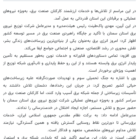
در این مراسم از تلاش‌ها و خدمات ارزشمند کارکنان صنعت برق، به‌ویژه نیروهای
عملیاتی و برقبانان این استان قدردانی به عمل آمد.
در این آیین، مهدی پاک‌طینت رئیس هیئت‌مدیره و مدیرعامل شرکت توزیع نیروی
برق استان سمنان با تأکید بر جایگاه راهبردی صنعت برق در مسیر توسعه کشور
اظهار کرد: امروز انرژی برق به‌عنوان یکی از بنیادی‌ترین زیرساخت‌های زندگی بشر،
نقش محوری در رشد اقتصادی، صنعتی و اجتماعی جوامع ایفا می‌کند.
وی افزود: تمامی دستاوردهای فناورانه و خدمات نوین به‌طور مستقیم به تأمین
پایدار انرژی برق وابسته هستند و از این رو حفظ پایداری و تاب‌آوری شبکه توزیع از
اهمیت ویژه‌ای برخوردار است.
وی با اشاره به جنگ تحمیلی سوم و تهدیدات صورت‌گرفته علیه زیرساخت‌های
حیاتی کشور تصریح کرد: در جریان این رخدادها، دشمنان تلاش داشتند به
تأسیسات زیرساختی از جمله شبکه برق آسیب وارد کنند، اما کارکنان صنعت برق در
سراسر کشور و به‌ویژه نیروهای عملیاتی شرکت توزیع نیروی برق استان سمنان با
حضور سریع و تلاش مستمر، اجازه ایجاد اختلال در خدمت‌رسانی را ندادند.
مدیرعامل ادامه داد: به برکت نظام مقدس جمهوری اسلامی ایران، خدمات
برق‌رسانی تا دورترین نقاط روستایی گسترش یافته و همین گستردگی، نیازمند
تلاش مداوم نیروهای متخصص، متعهد و فداکار است.
گفتنی است: در پایان این مراسم تأکید شد که پایداری شبکه برق و استمرار