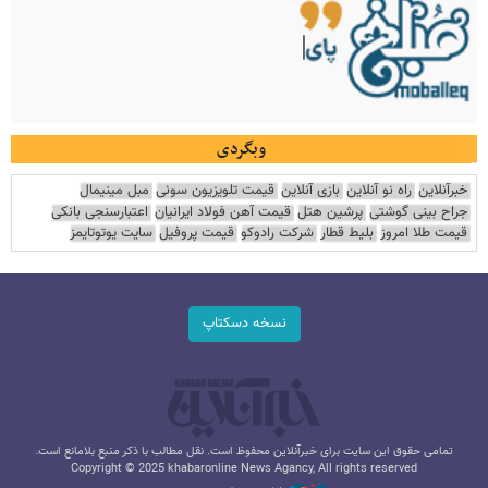
وبگردی
خبرآنلاین
راه نو آنلاین
بازی آنلاین
قیمت تلویزیون سونی
مبل مینیمال
جراح بینی گوشتی
پرشین هتل
قیمت آهن فولاد ایرانیان
اعتبارسنجی بانکی
قیمت طلا امروز
بلیط قطار
شرکت رادوکو
قیمت پروفیل
سایت یوتوتایمز
نسخه دسکتاپ
تمامی حقوق این سایت برای خبرآنلاین محفوظ است. نقل مطالب با ذکر منبع بلامانع است.
Copyright © 2025 khabaronline News Agancy, All rights reserved