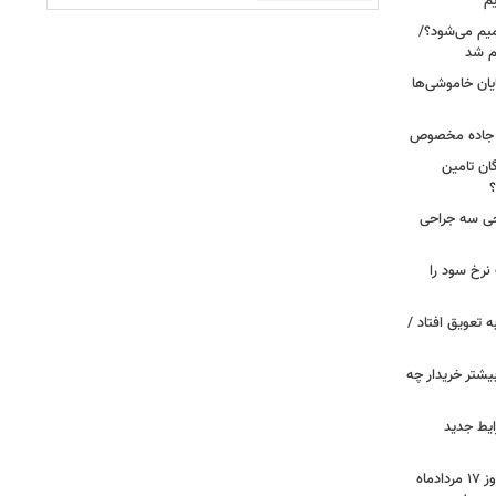
یم
میم می‌شود؟/
م شد
یان خاموشی‌ها
ر جاده مخصوص
ان تامین
؟
 خروجی سه جراحی
نرخ سود را
ین خانوارها به تعویق افتاد /
بیشتر خریدار چه
ایط جدید
قیمت جدید دلار، یورو و سایر ارزها امروز ۱۷ مردادماه