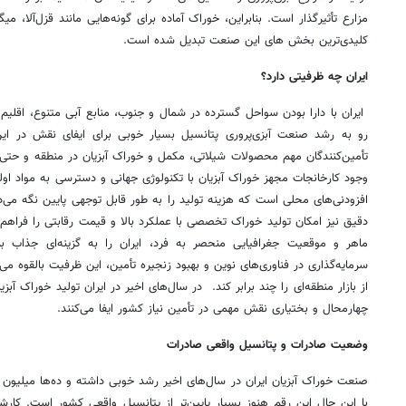
مزارع تأثیرگذار است. بنابراین، خوراک آماده برای گونه‌هایی مانند قزل‌آلا، می
کلیدی‌ترین بخش های این صنعت تبدیل شده است.
ایران چه ظرفیتی دارد؟
ایران با دارا بودن سواحل گسترده در شمال و جنوب، منابع آبی متنوع، اقلی
رو به رشد صنعت آبزی‌پروری پتانسیل بسیار خوبی برای ایفای نقش در این
تأمین‌کنندگان مهم محصولات شیلاتی، مکمل و خوراک آبزیان در منطقه و حتی جه
وجود کارخانجات مجهز خوراک آبزیان با تکنولوژی جهانی و دسترسی به مواد اول
افزودنی‌های محلی است که هزینه تولید را به طور قابل توجهی پایین نگه می‌د
دقیق نیز امکان تولید خوراک تخصصی با عملکرد بالا و قیمت رقابتی را فراهم 
ماهر و موقعیت جغرافیایی منحصر به فرد، ایران را به گزینه‌ای جذاب برای
سرمایه‌گذاری در فناوری‌های نوین و بهبود زنجیره تأمین، این ظرفیت بالقوه می
از بازار منطقه‌ای را چند برابر کند. در سال‌های اخیر در ایران تولید خوراک 
چهارمحال و بختیاری نقش مهمی در تأمین نیاز کشور ایفا می‌کنند.
وضعیت صادرات و پتانسیل واقعی صادرات
صنعت خوراک آبزیان ایران در سال‌های اخیر رشد خوبی داشته و ده‌ها میلیون د
با این حال این رقم هنوز بسیار پایین‌تر از پتانسیل واقعی کشور است. کار