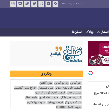
شنبه ۱۷ مرداد ۱۴۰۵
انتشارات
وبلاگ
استان‌ها
وبگردی
خبرآنلاین
راه نو آنلاین
بازی آنلاین
ان
قیمت تلویزیون سونی
مبل مینیمال
جراح بینی گوشتی
پرشین هتل
قیمت آهن فولاد ایرانیان
قیمت جدید گوشت مرغ امروز ۱۷ مرداد ۱۴۰۵/ مرغ
اعتبارسنجی بانکی
قیمت طلا امروز
بلیط قطار
شرکت رادوکو
قیمت پروفیل
سایت یوتوتایمز
ی در اقتصاد
خرید اکانت chatgpt