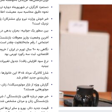
ایران/تراستی‌ها؛ فرزندان ناخواسته تحر
دستمزد کارگران در شهریورماه دوباره تر
نحوه دقیق محاسبه سبد معیشت اعلا
خبر خوش وزارت نیرو برای مشترکان/ پا
نزدیک است؟
بین سطور یک جوابیه: بحران بدهی د
آخرین وضعیت واریز معوقات بازنشستگ
اجتماعی / رقم مابه‌التفاوت چقدر است
نگاهی به ۹۰ سال تورم در ایران /
اقتصادی، ثبت سه رکورد تورمی بود
نرخ سود افزایش یافت/ جدول تغییرات 
ببینید
شارژ کالابرگ مرداد ۱۴۰۵ ا
زمان‌بندی جدید اعلام شد
گزارش ویژه از بازار موتورسیکلت/ زنان 
موتورهایی هستند؟
خبر مهم درباره قانون بازنشستگی / شر
بازنشستگی زنان و مردان مشخص شد