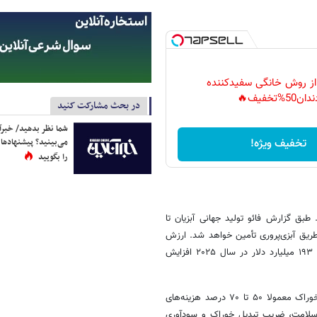
 از روش خانگی سفیدکننده
دان50%تخفیف🔥
در بحث مشارکت کنید
شما نظر بدهید/ خبرآن
می‌بینید؟ پیشنهادها 
تخفیف ویژه!
را بگویید
 طبق گزارش فائو تولید جهانی آبزیان تا
ز آن از طریق آبزی‌پروری تأمین خواهد شد. ارزش
تجارت جهانی محصولات آبزی نیز از ۱۶۴ میلیارد دلار در سال ۲۰۲۴ به حدود ۱۹۳ میلیارد دلار در سال ۲۰۲۵ افزایش
این رشد چشمگیر تقاضای شدیدی در بخش خوراک آبزیان ایجاد کرده است. خوراک معمولا ۵۰ تا ۷۰ درصد هزینه‌های
، سلامت، ضریب تبدیل خوراک و سودآوری