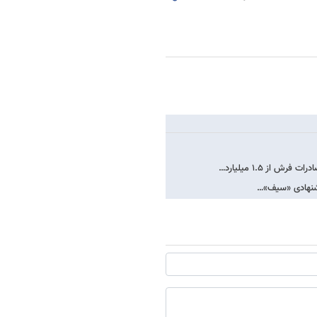
از ۱.۵ میلیارد…
 پیشنهادی «سیف»…