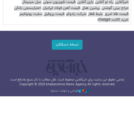
خبرآنلاین
راه نو آنلاین
بازی آنلاین
قیمت تلویزیون سونی
مبل مینیمال
جراح بینی گوشتی
پرشین هتل
قیمت آهن فولاد ایرانیان
اعتبارسنجی بانکی
قیمت طلا امروز
بلیط قطار
شرکت رادوکو
قیمت پروفیل
سایت یوتوتایمز
خرید اکانت chatgpt
نسخه دسکتاپ
تمامی حقوق این سایت برای خبرآنلاین محفوظ است. نقل مطالب با ذکر منبع بلامانع است.
Copyright © 2025 khabaronline News Agancy, All rights reserved
طراحی و تولید: نستوه