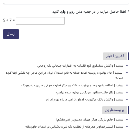
*
لطفا حاصل عبارت را در جعبه متن روبرو وارد کنید
5 + 7 =
ارسال
آخرین اخبار
ببینید | واکنش سخنگوی قوه قضائیه به اظهارات جنجالی یک روحانی
‏ ببینید | جان بولتون: روسیه آماده حمله به ناتو است! / ایران در این ماجرا چه نقشی ایفا کرده
است؟
ببینید | لحظه برخورد رعد و برق به ساختمان مرکز تجارت جهانی اسپیرز در نیویورک
ببینید | نظر جالب سناتور آمریکایی درباره آینده ترامپ!
ببینید | واکنش بانک مرکزی به ادعای ترامپ درباره تورم ایران
پربیننده‌ترین
ببینید | خانم بازیگر: هرگز مهران مدیری را نمی‌بخشم!
ببینید | انتشار تصاویر محرمانه از تعقیب یک شیء ناشناس در آسمان خاورمیانه