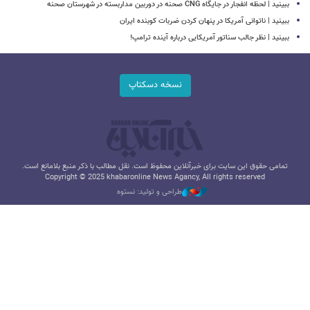
ببینید | لحظه انفجار در جایگاه CNG صحنه در دوربین مداربسته در شهرستان صحنه
‏ببینید | ناتوانی آمریکا در پنهان کردن ضربات کوبنده ایران
ببینید | نظر جالب سناتور آمریکایی درباره آینده ترامپ!
نسخه دسکتاپ
تمامی حقوق این سایت برای خبرآنلاین محفوظ است. نقل مطالب با ذکر منبع بلامانع است.
Copyright © 2025 khabaronline News Agancy, All rights reserved
طراحی و تولید: نستوه