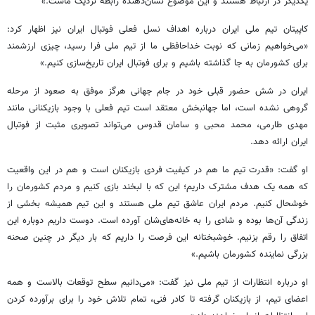
یکدیگر در ارتباط هستند و این موضوع نشان‌دهنده رابطه نزدیک ماست.»
کاپیتان تیم ملی ایران درباره اهداف نسل فعلی فوتبال ایران نیز اظهار کرد:
«می‌خواهیم زمانی که نوبت خداحافظی ما از تیم ملی فرا رسید، چیزی ارزشمند
برای کشورمان به جا گذاشته باشیم و برای فوتبال ایران تاریخ‌سازی کنیم.»
ایران در شش حضور قبلی خود در جام جهانی هرگز موفق به صعود از مرحله
گروهی نشده است، اما جهانبخش معتقد است تیم فعلی با وجود بازیکنانی مانند
مهدی طارمی، محمد محبی و سامان قدوس می‌تواند تصویری مثبت از فوتبال
ایران ارائه دهد.
او گفت: «قدرت تیم ما هم در کیفیت فردی بازیکنان است و هم در این واقعیت
که همه یک هدف مشترک داریم؛ این که با لبخند بازی کنیم و مردم کشورمان را
خوشحال کنیم. مردم ایران عاشق تیم ملی هستند و این تیم همیشه بخشی از
زندگی آن‌ها بوده و شادی را به خانه‌های‌شان آورده است. دوست داریم دوباره این
اتفاق را رقم بزنیم. خوشبختانه این فرصت را داریم که بار دیگر در چنین صحنه
بزرگی نماینده کشورمان باشیم.»
او درباره انتظارات از تیم ملی نیز گفت: «می‌دانیم سطح توقعات بالاست و همه
اعضای تیم، از بازیکنان گرفته تا کادر فنی، تمام تلاش خود را برای برآورده کردن