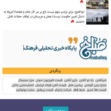
ابوالفتح: برای ترامپ مهم نیست تاج بر سر کار باشد یا عمامه/ آمریکا به
دنبال تغییر حکومت نیست/ عمان و عربستان در توقف حملات نقش
داشتند
وبگردی
خبرآنلاین
راه نو آنلاین
بازی آنلاین
قیمت تلویزیون سونی
مبل مینیمال
جراح بینی گوشتی
پرشین هتل
قیمت آهن فولاد ایرانیان
اعتبارسنجی بانکی
قیمت طلا امروز
بلیط قطار
شرکت رادوکو
قیمت پروفیل
سایت یوتوتایمز
نسخه دسکتاپ