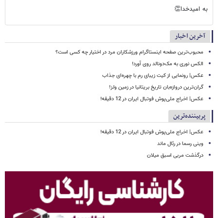
به امیدخدا👏
آخرین اخبار
محبوب‌ترین صفحه اینستاگرام ورزشکاران مرد در اختیار چه کسی است؟
الکس نوری به مک‌دونالد روی آورد!
عکس| رونمایی از کیت زیبای رم با چهره‌ای جذاب
گران‌ترین دروازه‌بان تاریخ بریتانیا در زمین ولز!
عکس| اخراج ملی‌پوش فوتبال ایران در 12 دقیقه!
پربیننده‌ترین
عکس| اخراج ملی‌پوش فوتبال ایران در 12 دقیقه!
وینی رسما در رئال ماند
درگذشت مربی اسبق میلان