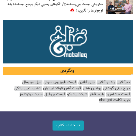
حکومتی نیست می‌پسندند»/ الگوهای رسمی دیگر مرجع نیستند/ یقه
نوجوان‌ها را نگیرید!
وبگردی
خبرآنلاین
راه نو آنلاین
بازی آنلاین
قیمت تلویزیون سونی
مبل مینیمال
جراح بینی گوشتی
پرشین هتل
قیمت آهن فولاد ایرانیان
اعتبارسنجی بانکی
قیمت طلا امروز
بلیط قطار
شرکت رادوکو
قیمت پروفیل
سایت یوتوتایمز
خرید اکانت chatgpt
نسخه دسکتاپ