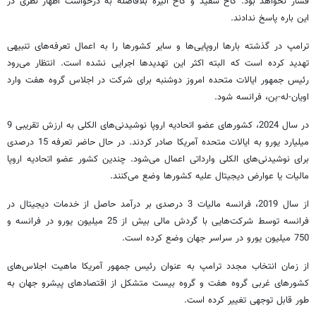
فشار نخواهد بود. کاخ سفید و کاخ الیزه بلافاصله به درخواست اظهار نظری در
این باره پاسخ ندادند.
ترامپ در گذشته بارها اروپایی‌ها و سایر کشورها را به اعمال تعرفه‌های تنبیهی
تهدید کرده است که البته اکثر این تهدیدها اجرایی نشده است. انتظار می‌رود
رئیس جمهور ایالات متحده امروز دوشنبه برای شرکت در اجلاس گروه هفت وارد
اویان-له-بن، فرانسه شود.
در سال 2024، کشورهای عضو اتحادیه اروپا نوشیدنی‌های الکلی به ارزش تقریبی 9
میلیارد یورو به ایالات متحده آمریکا صادر کردند. در حال حاضر تعرفه 15 درصدی
برای نوشیدنی‌های الکلی وارداتی اعمال می‌شود. چندین کشور عضو اتحادیه اروپا
مالیات یا عوارض دیجیتال علیه کشورها وضع می‌کنند.
از سال 2019، فرانسه مالیات 3 درصدی بر درآمد حاصل از خدمات دیجیتال در
فرانسه توسط شرکت‌هایی با گردش مالی بیش از 25 میلیون یورو در فرانسه و
750 میلیون یورو در سراسر جهان وضع کرده است.
از زمان انتخاب مجدد ترامپ به عنوان رئیس جمهور آمریکا ماهیت اجلاس‌های
کشورهای غربی گروه هفت و گروه بیست متشکل از اقتصادهای پیشرو جهان به
طور قابل توجهی تغییر کرده است.