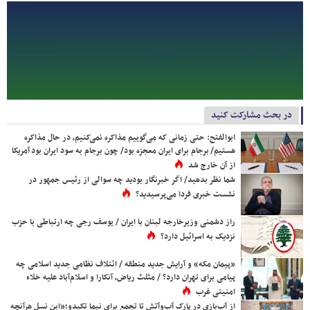
در بحث مشارکت کنید
ابوالفتح: حتی زمانی که می‌گوییم مذاکره نمی‌کنیم، در حال مذاکره
هستیم/ برجام برای ایران معجزه بود/ چون برجام به سود ایران بود آمریکا
از آن خارج شد
شما نظر بدهید/ اگر خبرنگار بودید چه سوالی از رئیس جمهور در
نشست خبری فردا می‌پرسیدید؟
راز دشمنی وزیرخارجه لبنان با ایران / یوسف رجی چه ارتباطی با حزب
نزدیک به اسرائیل دارد؟
«پیمان مکه» و آرایش جدید منطقه / ائتلاف نظامی جدید اسلامی چه
پیامی برای تهران دارد؟ / مثلث ریاض، آنکارا و اسلام‌آباد علیه خلاء
امنیتی غرب
از آب‌بازی در پارک آب‌وآتش تا تجمع برای نیما تکیدو؛«این نسل هرآنچه