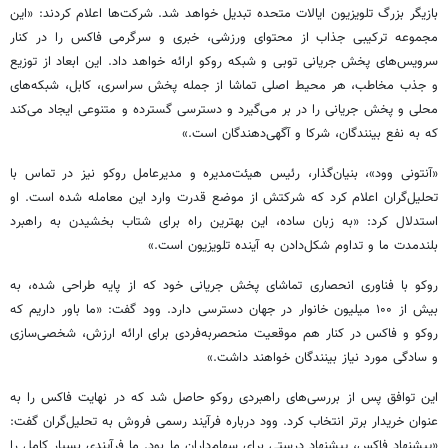
بازیگر بزرگ تلویزیون ایالات متحده تبدیل خواهد شد. شرکت‌ها اعلام کردند: «این
مجموعه ترکیبی جذاب از محتوای ورزشی، خبری و سرگرمی فاکس را در کنار
سرویس‌های پخش جریانی توبی و شبکه روکو ارائه خواهد داد. این ابعاد از توزیع
و جذب مخاطب، هر محیط اصلی تماشا از جمله پخش سراسری، کابل، شبکه‌های
محلی و پخش جریانی را در بر می‌گیرد و دسترسی گسترده و متنوعی ایجاد می‌کند
که به نفع بینندگان، شرکا و آگهی‌دهندگان است.»
«آنتونی وود»، بنیان‌گذار، رئیس هیئت‌مدیره و مدیرعامل روکو نیز در تماس با
تحلیل‌گران اعلام کرد که شرکتش از موضع قدرت وارد این معامله شده است. او
استدلال کرد: «به زبان ساده، این بهترین راه برای شتاب بخشیدن به راهبرد
بلندمدت ما و تداوم شکل‌دادن به آینده تلویزیون است.»
روکو با فناوری انحصاری تماشای پخش جریانی خود که از پایه طراحی شده، به
بیش از ۱۰۰ میلیون خانوار در جهان دسترسی دارد. وود گفت: «ما باور داریم که
روکو و فاکس در کنار هم موقعیت منحصربه‌فردی برای ارائه ارزش، شخصی‌سازی
و سادگی مورد نیاز بینندگان خواهند داشت.»
این توافق پس از بررسی‌های راهبردی روکو حاصل شد که در نهایت فاکس را به
عنوان خریدار برتر انتخاب کرد. وود درباره فرآیند رسمی فروش به تحلیل‌گران گفت:
«پیشنهاد فاکس، پیشنهاد درستی برای سهام‌داران ما بود. ما فرآیندی بسیار کامل را