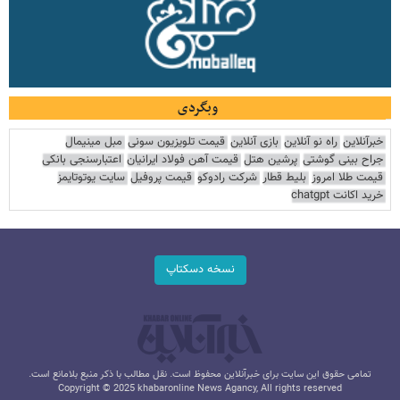
وبگردی
خبرآنلاین
راه نو آنلاین
بازی آنلاین
قیمت تلویزیون سونی
مبل مینیمال
جراح بینی گوشتی
پرشین هتل
قیمت آهن فولاد ایرانیان
اعتبارسنجی بانکی
قیمت طلا امروز
بلیط قطار
شرکت رادوکو
قیمت پروفیل
سایت یوتوتایمز
خرید اکانت chatgpt
نسخه دسکتاپ
تمامی حقوق این سایت برای خبرآنلاین محفوظ است. نقل مطالب با ذکر منبع بلامانع است.
Copyright © 2025 khabaronline News Agancy, All rights reserved