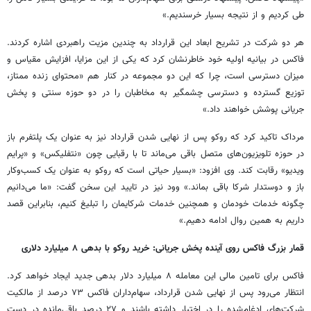
طی کردیم و از نتیجه بسیار خرسندیم.»
هر دو شرکت در تشریح ابعاد این قرارداد به چندین مزیت راهبردی اشاره کردند.
فاکس در بیانیه اولیه خود خاطرنشان کرد که یکی از این مزایا، افزایش مقیاس و
میزان دسترسی است، چرا که این دو مجموعه در کنار هم «محتوای زنده ممتاز،
توزیع گسترده و دسترسی چشمگیر به مخاطبان را در دو حوزه سنتی و پخش
جریانی پوشش خواهند داد.»
مرداک تاکید کرد که روکو پس از نهایی شدن قرارداد نیز به عنوان یک پلتفرم باز
در حوزه تلویزیون‌های متصل باقی می‌ماند تا با رقبایی چون «نتفلیکس» و «پرایم
ویدیو» رقابت کند. وی افزود: «بسیار حیاتی است که روکو به عنوان یک کسب‌وکار
باز و دوستدار شرکا باقی بماند.» وود نیز در تایید این سخن گفت: «ما می‌دانیم
چگونه خدمات خودمان و همچنین خدمات شرکایمان را تبلیغ کنیم، بنابراین قصد
داریم به همین روال ادامه دهیم.»
قمار بزرگ فاکس روی آینده پخش جریانی: خرید روکو با بدهی ۸ میلیارد دلاری
فاکس برای تامین مالی این معامله ۸ میلیارد دلار بدهی جدید ایجاد خواهد کرد.
انتظار می‌رود پس از نهایی شدن قرارداد، سهام‌داران فاکس ۷۳ درصد از مالکیت
شرکت‌های ادغام‌شده را در اختیار داشته باشند و ۲۷ درصد باقی‌مانده در دست