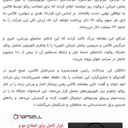
پخش جریانی «روکو»، روز دوشنبه اعلام کردند که برای تصاحب روکو توسط فاکس
به توافقی نهایی دست یافته‌اند. بر اساس این قرارداد نقدی و سهامی، فاکس به
ازای هر سهم روکو ۱۶۰ دلار پرداخت خواهد کرد که ارزش کلی این شرکت را به
حدود ۲۲ میلیارد دلار می‌رساند.
شرکای این معامله بزرگ تاکید کردند که این ادغام، محتوای ورزشی، خبری و
سرگرمی فاکس و سرویس پخش جریانی «توبی» را با پلتفرم تلویزیون متصل روکو،
«شبکه روکو»، داده‌های دسته اول و ارتباط مستقیم آن با بیش از ۱۰۰ میلیون
خانوار در سراسر جهان پیوند می‌زند.
«لاکلان کی. مرداک»، رئیس هیئت‌مدیره و مدیرعامل فاکس، صبح امروز در
گفت‌وگو با تحلیل‌گران، این تصاحب را یک «نقطه عطف تعیین‌کننده» برای شرکت
خود خواند و گفت: «این معامله، فاکس یعنی پیشتاز اخبار و ورزش زنده را در کنار
روکو، پلتفرم برتر تلویزیون‌های متصل قرار می‌دهد. این استحواذ، جایگاه ما را در
زیست‌بوم پررونق ویدیوهای دیجیتال تقویت کرده و گسترش می‌دهد و راه‌های
جدیدی برای خدمت‌رسانی به مخاطبان و شرکایمان می‌گشاید.»
ابزار کامل برای اصلاح مو و