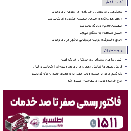
آخرین اخبار
شامگاهی برای تجلیل از خبرنگاران در محوطه تالار وحدت
«ماهی‌های زنگ‌زده» بهترین انیمیشن جشنواره آمریکایی شد
انیمیشن «یارپ» وارد فاز تولید شد
«سبیل‌السلطنه» به سنگلج می‌آید
اجرای «خسوف»؛ روایت موسیقایی عاشورا در تالار وحدت
پربیننده‌ترین
رئیس سازمان سینمایی روز خبرنگار را تبریک گفت
گزارش تصویری/ نمایش «هچل» در تالار هنر؛ قصه‌ای از شجاعت و خیال
یک فیلم مرموز در جشنواره ونیز حضور دارد؛ اهدای جایزه به لوکا گوادانینو
ایرج خواننده دوباره در بیمارستان بستری شد