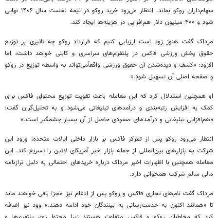
سهام‌داران روکو بماند. انتظار می‌رود خرید روکو در نیمه نخست سال ۱۴۰۶ نهایی
شود و ۴۰۰ میلیون دلار هم‌افزایی در هزینه‌ها ایجاد کند.
مرداک گفت هنوز زود است ارزیابی کنیم که قرارداد روکو چه تاثیری بر توزیع
حقوق پخش ورزشی فاکس در پلتفرم‌های سراسری و کابلی خواهد داشت، اما
افزود: «کشف و دیده‌شدن آن حقوق ورزشی واقعاًمی‌تواند به واسطه توزیع در روکو
و صفحه اصلی آن تسهیل شود.»
او همچنین استدلال کرد که این معامله باعث تقویت توزیع محتوای فاکس برای
کمک به افزایش رتبه‌بندی و درآمدهای تبلیغاتی می‌شود و به تحلیل‌گران گفت:
«هم‌افزایی تبلیغاتی و درآمدهای صعودی حاصل از آن بسیار چشمگیر است.»
انتظار می‌رود روکو پس از تمرکز فاکس بر بازار داخلی ایالات متحده، ورود این
شرکت به بازارهای بین‌المللی از جمله بازار اخیر آمریکای لاتین را تسریع کند. این
معامله همچنین با اظهارات اخیر مرداک درباره خریدهای احتمالی به دلیل ترازنامه
مالی سالم شرکت همخوانی دارد.
مرداک گفت نام‌های تجاری فاکس و روکو پس از ادغام نیز مجزا باقی خواهند ماند
تا «همانند اکنون به خدمت‌رسانی به بینندگان خود ادامه دهند.» وود نیز اضافه
کرد که مخاطبان روکو و فاکس متفاوت هستند زیرا محتوا روی پلتفرم‌ها و