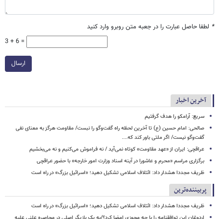
*
لطفا حاصل عبارت را در جعبه متن روبرو وارد کنید
3 + 6 =
ارسال
آخرین اخبار
سریع: آرامکو را هدف گرفتیم
صالحی: امام حسین (ع) تا آخرین لحظه راه گفت‌وگو را نبست/ مقاومت هرگز به معنای نفی
گفت‌وگو نیست/ اگر ملتی باور کند که....
عراقچی: ایران از «عهد مقاومت» کوتاه نمی‌آید / نه فراموش می‌کنیم و نه می‌بخشیم
برگزاری مراسم «محرم و عاشورا در آینه اسناد وزارت امور خارجه» با حضور عراقچی
ظریف مجددا هشدار داد: ائتلاف اسلامی تشکیل دهید؛ «اسرائیل بزرگ» در راه است
پربیننده‌ترین
ظریف مجددا هشدار داد: ائتلاف اسلامی تشکیل دهید؛ «اسرائیل بزرگ» در راه است
اردوغان این توافقنامه را با چه مجوزی امضا کرد؟/به یک بازیگر اصلی در محاصره علنی علیه