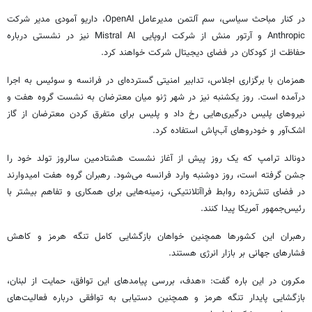
در کنار مباحث سیاسی، سم آلتمن مدیرعامل OpenAI، داریو آمودی مدیر شرکت
Anthropic و آرتور منش از شرکت اروپایی Mistral AI نیز در نشستی درباره
حفاظت از کودکان در فضای دیجیتال شرکت خواهند کرد.
همزمان با برگزاری اجلاس، تدابیر امنیتی گسترده‌ای در فرانسه و سوئیس به اجرا
درآمده است. روز یکشنبه نیز در شهر ژنو میان معترضان به نشست گروه هفت و
نیروهای پلیس درگیری‌هایی رخ داد و پلیس برای متفرق کردن معترضان از گاز
اشک‌آور و خودروهای آب‌پاش استفاده کرد.
دونالد ترامپ که یک روز پیش از آغاز نشست هشتادمین سالروز تولد خود را
جشن گرفته است، روز دوشنبه وارد فرانسه می‌شود. رهبران گروه هفت امیدوارند
در فضای تنش‌زده روابط فراآتلانتیکی، زمینه‌هایی برای همکاری و تفاهم بیشتر با
رئیس‌جمهور آمریکا پیدا کنند.
رهبران این کشورها همچنین خواهان بازگشایی کامل تنگه هرمز و کاهش
فشارهای جهانی بر بازار انرژی هستند.
مکرون در این باره گفت: «هدف، بررسی پیامدهای این توافق، حمایت از لبنان،
بازگشایی پایدار تنگه هرمز و همچنین دستیابی به توافقی درباره فعالیت‌های