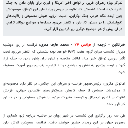
تمرکز ویژه رهبران غربی بر توافق اخیر آمریکا و ایران برای پایان دادن به جنگ
اشاره کرده است؛ نشستی که علاوه بر بررسی پیامدهای این توافق، موضوعاتی
چون آینده تنگه هرمز، جنگ اوکراین، امنیت انرژی، هوش مصنوعی و رقابت‌های
ژئوپلیتیکی را در دستور کار دارد و انتظار می‌رود دیدارها و مواضع دونالد ترامپ
در آن بیش از هر موضوع دیگری زیر ذره‌بین قرار گیرد.
خبرآنلاین - ترجمه از
فرانس ۲۴
- محمد عارف معزی:
فرانسه از روز دوشنبه
میزبان نشست سران گروه هفت (G۷) خواهد بود؛ نشستی که انتظار می‌رود تحت
تأثیر بررسی توافق اخیر میان ایالات متحده و ایران برای پایان دادن به جنگ قرار
گیرد و توجه ویژه‌ای به نقش و مواضع دونالد ترامپ، رئیس‌جمهور آمریکا، معطوف
شود.
امانوئل مکرون، رئیس‌جمهور فرانسه و میزبان این اجلاس، در نظر دارد مجموعه‌ای
از موضوعات حساس از جمله کاهش عدم‌توازن‌های اقتصادی جهانی، افزایش
نظارت بر فضای دیجیتال و توسعه مقررات مرتبط با هوش مصنوعی را در دستور
کار قرار دهد.
طی سه روز برگزاری این نشست در شهر اِویان در حاشیه دریاچه ژنو، شماری از
رهبران جهان در این رویداد حضور خواهند یافت. فرانسه همچنین تلاش دارد