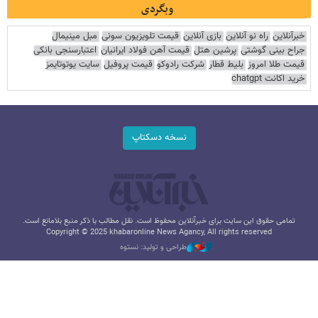
وبگردی
خبرآنلاین
راه نو آنلاین
بازی آنلاین
قیمت تلویزیون سونی
مبل مینیمال
جراح بینی گوشتی
پرشین هتل
قیمت آهن فولاد ایرانیان
اعتبارسنجی بانکی
قیمت طلا امروز
بلیط قطار
شرکت رادوکو
قیمت پروفیل
سایت یوتوتایمز
خرید اکانت chatgpt
نسخه دسکتاپ
تمامی حقوق این سایت برای خبرآنلاین محفوظ است. نقل مطالب با ذکر منبع بلامانع است.
Copyright © 2025 khabaronline News Agancy, All rights reserved
طراحی و تولید: نستوه