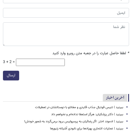
*
لطفا حاصل عبارت را در جعبه متن روبرو وارد کنید
3 + 2 =
ارسال
آخرین اخبار
ببینید | تنیس فوتبال جذاب قایدی و مغانلو با دوستانشان در تعطیلات
ببینید | دکتر پزشکیان: هرگز استعفا نداده‌ام و نخواهم داد
ببینید | ادموند اختر: اگر رضائیان به پرسپولیس برود برمی‌گردد به شعور خودش!
ببینید | عملیات انتحاری پهپادها برای نابودی آشیانه زنبورها