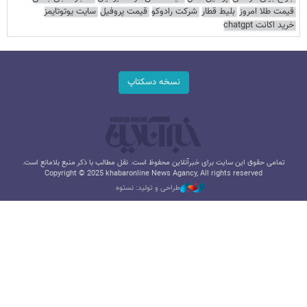
قیمت طلا امروز
بلیط قطار
شرکت رادوکو
قیمت پروفیل
سایت یوتوتایمز
خرید اکانت chatgpt
نسخه دسکتاپ
تمامی حقوق این سایت برای خبرآنلاین محفوظ است. نقل مطالب با ذکر منبع بلامانع است.
Copyright © 2025 khabaronline News Agancy, All rights reserved
طراحی و تولید: نستوه