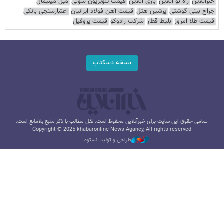
خبرآنلاین
راه نو آنلاین
بازی آنلاین
قیمت تلویزیون سونی
مبل مینیمال
جراح بینی گوشتی
پرشین هتل
قیمت آهن فولاد ایرانیان
اعتبارسنجی بانکی
قیمت طلا امروز
بلیط قطار
شرکت رادوکو
قیمت پروفیل
نسخه دسکتاپ
تمامی حقوق این سایت برای خبرآنلاین محفوظ است. نقل مطالب با ذکر منبع بلامانع است.
Copyright © 2025 khabaronline News Agancy, All rights reserved
طراحی و تولید: نستوه