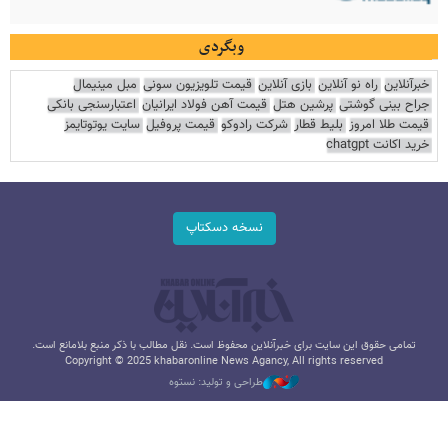
وبگردی
خبرآنلاین
راه نو آنلاین
بازی آنلاین
قیمت تلویزیون سونی
مبل مینیمال
جراح بینی گوشتی
پرشین هتل
قیمت آهن فولاد ایرانیان
اعتبارسنجی بانکی
قیمت طلا امروز
بلیط قطار
شرکت رادوکو
قیمت پروفیل
سایت یوتوتایمز
خرید اکانت chatgpt
نسخه دسکتاپ
تمامی حقوق این سایت برای خبرآنلاین محفوظ است. نقل مطالب با ذکر منبع بلامانع است.
Copyright © 2025 khabaronline News Agancy, All rights reserved
طراحی و تولید: نستوه