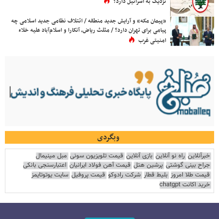
نزدیک به اسرائیل دارد؟
«پیمان مکه» و آرایش جدید منطقه / ائتلاف نظامی جدید اسلامی چه
پیامی برای تهران دارد؟ / مثلث ریاض، آنکارا و اسلام‌آباد علیه خلاء
امنیتی غرب
وبگردی
خبرآنلاین
راه نو آنلاین
بازی آنلاین
قیمت تلویزیون سونی
مبل مینیمال
جراح بینی گوشتی
پرشین هتل
قیمت آهن فولاد ایرانیان
اعتبارسنجی بانکی
قیمت طلا امروز
بلیط قطار
شرکت رادوکو
قیمت پروفیل
سایت یوتوتایمز
خرید اکانت chatgpt