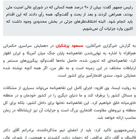
رئیس جمهور گفت: بیش از ۹۰ درصد همه کسانی که در شورای عالی امنیت ملی
بودند، همراهی کردند و بعد از بحث و گفت‌وگو، همه رأی دادند که این اقدام
باید انجام شود. البته اختلاف‌نظرهای جزئی در بخش محدودی وجود داشت که
اکنون وارد جزئیات آن نمی‌شویم.
به گزارش خبرگزاری خبرآنلاین،
مسعود پزشکیان
در «همایش سراسری حکمرانی
هم‌افزا» با اشاره به نهایی‌شدن تفاهم‌نامه پایان جنگ میان آمریکا و ایران اظهار
کرد: تفاهم‌نامه‌ای که تدوین شده، حاصل ماه‌ها گفت‌وگو، پیگیری‌های مستمر و
ارتباطات مختلف در این زمینه است و به نظر من، اگر همه آنچه نوشته شده
عملیاتی شود، سندی افتخارآمیز برای کشور است.
به روایت ایسنا، وی افزود: اجرای کامل این تفاهم‌نامه می‌تواند بسیاری از مشکلات
و مسائل کشور را برطرف کند و ما دنیای دیگری را در کشور خودمان و در منطقه
خاورمیانه خلق خواهیم کرد. این تفاهم‌نامه نه‌تنها برای داخل کشور، بلکه برای کل
منطقه و نیروهای مقاومت افتخاری بزرگ است و جزئیات آن نیز ان‌شاءالله در زمان
مناسب ارائه خواهد شد.
رئیس‌جمهوری تاکید کرد: باید از اعضای تیم مذاکره‌کننده، برادرانم آقای دکتر
قالیباف و آقای دکتر عراقچی که زحمات زیادی کشیدند و همچنین از شورای عالی