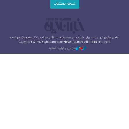
نسخه دسکتاپ
تمامی حقوق این سایت برای خبرآنلاین محفوظ است. نقل مطالب با ذکر منبع بلامانع است.
Copyright © 2025 khabaronline News Agancy, All rights reserved
طراحی و تولید: نستوه