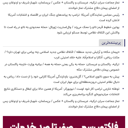
نماز جماعت سران ترکیه، عربستان و پاکستان + عکس / بن‌سلمان، شهباز شریف و اردوغان پس
از امضای پیمان دفاع مشترک نماز خواندند
رئیس مجلس نمایندگان آمریکا: ترامپ به پیامدهای جنگ ایران بر اقتصاد و انتخابات آمریکا
اذعان کرده است
پوتین خطوط قرمز ناتو را محک می‌زند / وال‌استریت ژورنال: حمله محدودی به ناتو در راه است تا
واکنش این ائتلاف نظامی توسط مسکو ارزیابی شود
پربیننده‌ترین
«پیمان مکه» و آرایش جدید منطقه / ائتلاف نظامی جدید اسلامی چه پیامی برای تهران دارد؟ /
مثلث ریاض، آنکارا و اسلام‌آباد علیه خلاء امنیتی غرب
ترکیه، پاکستان و عربستان: حمله به یکی یعنی حمله به همه / بیانیه وزارت خارجه پاکستان در
خصوص پیمان دفاعی مشترک مکه
پیش به سوی ناتوی اسلامی؟ / گل‌عنبری: بازدارندگی آمریکا کارایی خود را از دست داد؛ ریاض به
دنبال نظام امنیتی درون‌منطقه‌ای برای مهار ایران است
توطئه خارجی ترامپ کار خود اوست / نیویورکر: آمریکا از همین حالا برای ابطال و دستکاری نتایج
انتخابات میان‌دوره‌ای کنگره برنامه‌ریزی می‌کند
نماز جماعت سران ترکیه، عربستان و پاکستان + عکس / بن‌سلمان، شهباز شریف و اردوغان پس
از امضای پیمان دفاع مشترک نماز خواندند