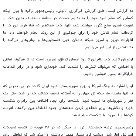
به گزارش ایسنا، طبق گزارش خبرگزاری آناتولی، رئیس‌جمهور ترکیه با بیان اینکه
کسانی که تمام امید خود را به تداوم حملات در منطقه بسته‌اند، بدون شک از
تقویت فضای صلح نگران خواهند شد، اظهار کرد: همانطور که قبلا بارها این کار را
کرده‌اند، تمام تلاش خود را برای جلوگیری از این روند انجام خواهند داد. ما
اظهارات دیروز و امروز شبکه عاملان خون فلسطینی‌ها و لبنانی‌های بی‌گناه را
نشانه‌هایی از این امر می‌دانیم.
اردوغان تاکید کرد: بنابراین تا روز امضای توافق، ضروری است که از هرگونه لفاظی
یا اقدامی که می‌تواند تنش‌ها را تشدید کند، خودداری شود و در برابر اقدامات
خرابکارانه بسیار هوشیار باشیم.
او با اشاره به جنگ آمریکا و رژیم صهیونیستی علیه ایران گفت: در این بحران که
نه تنها منطقه ما، بلکه کل جهان را به آستانه فاجعه کشاند، خدا را شکر حتی یک
نفر از شهروندان ما آسیب ندید. نقشه‌ها برای ایجاد اختلاف بین برادران شکست
خورد و تلاش‌ها برای شعله‌ور کردن شعله‌های جدید اختلاف بین ترک‌ها، اعراب،
کردها و فارس‌ها با شکست مواجه شد.
رئیس‌جمهور ترکیه خاطرنشان کرد: در جنگی که در ۲۸ فوریه در نتیجه تحریکات
اسرائیل آغاز شد، دیشب گام بسیار مهمی برداشته و اعلام شد که توافقی برای