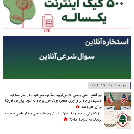
در بحث مشارکت کنید
ابوالفتح: حتی زمانی که می‌گوییم مذاکره نمی‌کنیم، در حال مذاکره
هستیم/ برجام برای ایران معجزه بود/ چون برجام به سود ایران بود آمریکا
از آن خارج شد
راز دشمنی وزیرخارجه لبنان با ایران / یوسف رجی چه ارتباطی با حزب
نزدیک به اسرائیل دارد؟