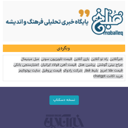
وبگردی
خبرآنلاین
راه نو آنلاین
بازی آنلاین
قیمت تلویزیون سونی
مبل مینیمال
جراح بینی گوشتی
پرشین هتل
قیمت آهن فولاد ایرانیان
اعتبارسنجی بانکی
قیمت طلا امروز
بلیط قطار
شرکت رادوکو
قیمت پروفیل
سایت یوتوتایمز
خرید اکانت chatgpt
نسخه دسکتاپ