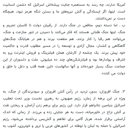
آمریکا ندارند، چه رسد به مستعمره جنایت پیشه‌اش اسرائیل که دشمن انسانیت
است. اینها، اگر ایستادگی و آتش نیروهای ما و بستن تنگه هرمز نبود، هیچگاه
دست بر نمی‌داشتند.
ب ـ اما دسته دوم، منافعی در جنگ دارند. از رقیبان دولت تا کاسبان تحریم و
جنگ. اینها جنگ طلبانی هستند که فکر می‌کنند با دمیدن در تنور منازعت و جنگ،
می‌توانند هم رقبا را کنار بزنند، هم منفعت ببرند و هم در هیابانگ جنگ‌های
گاهگاهی و کشدار، مجال آزادی و توسعه را در مسیر مطلوب قدرت و حاکمیت
خود پیش ببرند. یک چشمه از کارشان همان فیلترینگ و فروش اینترنت پرو به
اشراف و پولدارها بود و فیلترشکن‌های چند ده میلیونی. ملت و دلسوزان از این
جماعت سنگ بسیار خورده‌اند و آنها سالهاست «این همه قلب و دغل با خلق و
دولت می کنند».
۳. جنگ افروزان: بدون تردید در رأس آتش افروزان و سودبرندگان از جنگ، به
ویژه در این برهه از زمان، رژیم صهیونی به رهبری نخست وزیر تحت تعقیب
اسرائیل بنیامین نتانیاهو قرار دارد. این رژیم برای برهم زدن آرامش و ریختن نفت
بر آتش نزاع در خاورمیانه، دست به هر جنایتی زده و می‌زند. از زمانی که اندک
آرامشی برقرار شده، هربار گامی برای تفاهم و آتش‌بس برداشته می‌شود، رژیم
اسرائیلی با حمله به لبنان یا توطئه در کشورهای عربی یا ترور و خونریزی، آشوب به