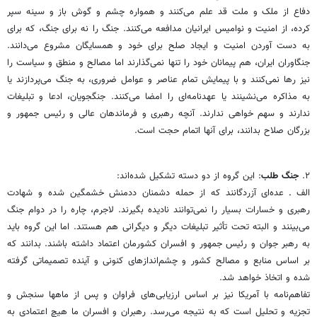
دفاع از ملک و ملت قد علم می‌کنند و همواره چشم و گوش باز و سینه سپر
کرده، از امنیت و نوامیس ایرانیان مدافعه می‌کنند. جنگ را نه برای جنگ، که برای
به دست آوردن امنیت و ایجاد صلح برای خود و همسایگان مشروع می‌دانند.
جنگاوران ایران، هم پیمانان خود را تنها نمی‌گذارند اما مصالح و منطق و سیاست را
نیز رها نمی‌کنند و با پیمایش تمام عناصر و عوامل ضروری، به جنگ می‌پردازند یا
به مذاکره می‌نشینند یا عهدنامه‌ای را امضا می‌کنند. جنگجویان، ادعا و تبلیغات
ندارند و سهم خواهی ندارند. آنچه رهبری و فرماندهان عالی و رئیس جمهور و
بزرگان صلاح بدانند، برای آنها اتمام حجت است.
۲.
جنگ طلب
: این گروه از دو دسته تشکیل شده‌اند:
الف ـ عده‌ای آزردگانند که از حمله دشمنان ددمنش خشمگین شده و شهادت
رهبری و خسارات بسیار را نمی‌توانند نادیده بگیرند. لاجرم، چاره را در دوام جنگ
می‌بینند و البته تحت تأثیر تبلیغات دیگر و دیگرانی هم هستند. اما این گروه باید
به رهبر جوان و رئیس جمهور و افسران کشورمان اعتماد داشته باشند. بدانند که
بر اساس منابع و مصالح کشور و چشم‌اندازهای کنونی و آینده تصمیماتی گرفته
شده و اتخاذ خواهد شد.
تفاهم‌نامه با آمریکا نیز بر اساس ارزیابی‌های فراوان و پس از ماهها سنجش و
تجزیه و تحلیل است که به نتیجه می‌رسد. رهبران و افسران ما هیچ اعتمادی به