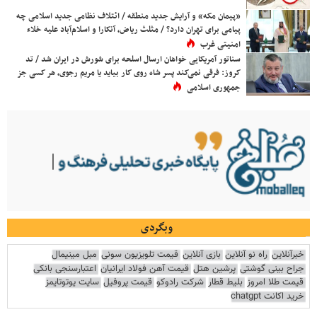
«پیمان مکه» و آرایش جدید منطقه / ائتلاف نظامی جدید اسلامی چه
پیامی برای تهران دارد؟ / مثلث ریاض، آنکارا و اسلام‌آباد علیه خلاء
امنیتی غرب
سناتور آمریکایی خواهان ارسال اسلحه برای شورش در ایران شد / تد
کروز: فرقی نمی‌کند پسر شاه روی کار بیاید یا مریم رجوی، هر کسی جز
جمهوری اسلامی
وبگردی
خبرآنلاین
راه نو آنلاین
بازی آنلاین
قیمت تلویزیون سونی
مبل مینیمال
جراح بینی گوشتی
پرشین هتل
قیمت آهن فولاد ایرانیان
اعتبارسنجی بانکی
قیمت طلا امروز
بلیط قطار
شرکت رادوکو
قیمت پروفیل
سایت یوتوتایمز
خرید اکانت chatgpt