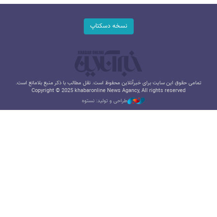
نسخه دسکتاپ
تمامی حقوق این سایت برای خبرآنلاین محفوظ است. نقل مطالب با ذکر منبع بلامانع است.
Copyright © 2025 khabaronline News Agancy, All rights reserved
طراحی و تولید: نستوه