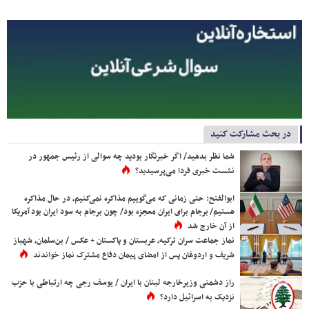
در بحث مشارکت کنید
شما نظر بدهید/ اگر خبرنگار بودید چه سوالی از رئیس جمهور در
نشست خبری فردا می‌پرسیدید؟
ابوالفتح: حتی زمانی که می‌گوییم مذاکره نمی‌کنیم، در حال مذاکره
هستیم/ برجام برای ایران معجزه بود/ چون برجام به سود ایران بود آمریکا
از آن خارج شد
نماز جماعت سران ترکیه، عربستان و پاکستان + عکس / بن‌سلمان، شهباز
شریف و اردوغان پس از امضای پیمان دفاع مشترک نماز خواندند
راز دشمنی وزیرخارجه لبنان با ایران / یوسف رجی چه ارتباطی با حزب
نزدیک به اسرائیل دارد؟