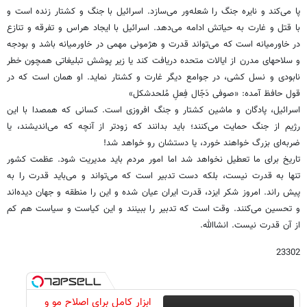
پا می‌کند و نایره جنگ را شعله‌ور می‌سازد. اسرائیل با جنگ و کشتار زنده است و
با قتل و غارت به حیاتش ادامه می‌دهد. اسرائیل با ایجاد هراس و تفرقه و تنازع
در خاورمیانه است که می‌تواند قدرت و هژمونی مهمی در خاورمیانه باشد و بودجه
و سلاحهای مدرن از ایالات متحده دریافت کند یا زیر پوشش تبلیغاتی همچون خطر
نابودی و نسل کشی، در جوامع دیگر غارت و کشتار نماید. او همان است که در
قول حافظ آمده: «صوفی دَجّال فِعلِ مُلحدشکل»
اسرائیل، پادگان و ماشین کشتار و جنگ افروزی است. کسانی که همصدا با این
رژیم از جنگ حمایت می‌کنند؛ باید بدانند که زودتر از آنچه که می‌اندیشند، یا
ضربه‌ای بزرگ خواهند خورد، یا دستشان رو خواهد شد!
تاریخ برای ما تعطیل نخواهد شد اما امور مردم باید مدیریت شود. عظمت کشور
تنها به قدرت نیست، بلکه دست تدبیر است که می‌تواند و می‌باید قدرت را به
پیش راند. امروز شکر ایزد، قدرت ایران عیان شده و این را منطقه و جهان دیده‌اند
و تحسین می‌کنند. وقت است که تدبیر را ببینند و این کیاست و سیاست هم کم
از آن قدرت نیست. انشاالله.
23302
ابزار کامل برای اصلاح مو و