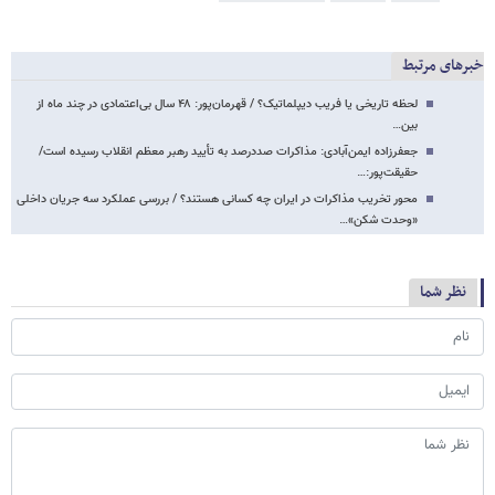
خبرهای مرتبط
لحظه تاریخی یا فریب دیپلماتیک؟ / قهرمان‌پور: ۴۸ سال بی‌اعتمادی در چند ماه از
بین…
جعفرزاده ایمن‌آبادی: مذاکرات صددرصد به تأیید رهبر معظم انقلاب رسیده است/
حقیقت‌پور:…
محور تخریب مذاکرات در ایران چه کسانی هستند؟ / بررسی عملکرد سه جریان داخلی
«وحدت شکن»…
نظر شما