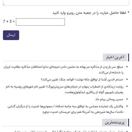
*
لطفا حاصل عبارت را در جعبه متن روبرو وارد کنید
7 + 3 =
ارسال
آخرین اخبار
مبلغ: سر باز زدن از مذاکره‌ جز بهانه به دشمن دادن نتیجه‌ای ندارد/مخالفان مذاکره حقانیت ایران
را خدشه‌دار می‌کنند
حسام الدین آشنا از توافق مکه نوشت؛ قواعد جنگ تغییر می‌کند؟
روایت زیدآبادی از اضطراب پنهان در خیابان‌های سن‌پترزبورگ/ تغییر نام شهرهای روسیه به نام
رهبران شوروی گواه از ریاکاری ایدئولوژی‌هاست
حسن روحانی پیام داد
واکنش یک نماینده مجلس به توافق سه جانبه «مکه» / سعودی‌ها امنیت را از دیگران گدایی
نکنند/ سال‌ها شیردهی به آمریکا هم برای عربستان امنیت نیاورد
پربیننده‌ترین