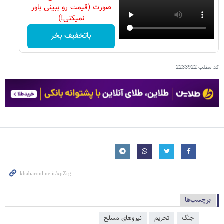
صورت (قیمت رو ببینی باور
نمیکنی!)
باتخفیف بخر
کد مطلب
2233922
برچسب‌ها
جنگ
تحریم
نیروهای مسلح