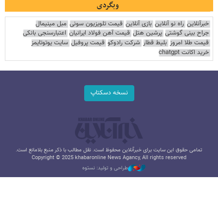
وبگردی
خبرآنلاین
راه نو آنلاین
بازی آنلاین
قیمت تلویزیون سونی
مبل مینیمال
جراح بینی گوشتی
پرشین هتل
قیمت آهن فولاد ایرانیان
اعتبارسنجی بانکی
قیمت طلا امروز
بلیط قطار
شرکت رادوکو
قیمت پروفیل
سایت یوتوتایمز
خرید اکانت chatgpt
نسخه دسکتاپ
تمامی حقوق این سایت برای خبرآنلاین محفوظ است. نقل مطالب با ذکر منبع بلامانع است.
Copyright © 2025 khabaronline News Agancy, All rights reserved
طراحی و تولید: نستوه