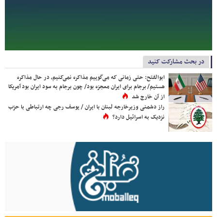
در بحث مشارکت کنید
ابوالفتح: حتی زمانی که می‌گوییم مذاکره نمی‌کنیم، در حال مذاکره
هستیم/ برجام برای ایران معجزه بود/ چون برجام به سود ایران بود آمریکا
از آن خارج شد
راز دشمنی وزیرخارجه لبنان با ایران / یوسف رجی چه ارتباطی با حزب
نزدیک به اسرائیل دارد؟