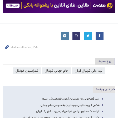
برچسب‌ها
تیم ملی فوتبال ایران
جام جهانی فوتبال
فدراسیون فوتبال
خبرهای مرتبط
امیر قلعه‌نویی به مهمترین آرزوی فوتبالی‌اش رسید!
عکس | ورود طارمی و رضاییان به سومین جام جهانی
"جاست" مساوی در لس آنجلس!/ رامین، عشق یک ایران
عکس | تصویر رهبر شهید انقلاب روی لباس هواداران ایران در آمریکا