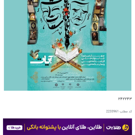
۲۴۲۲۴۳
کد مطلب
2233961