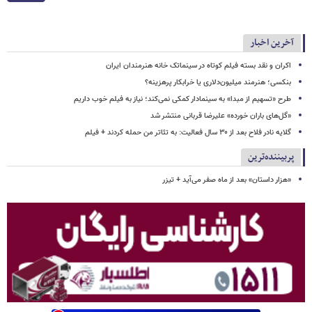
آخرین اخبار
اکران و نقد بسته فیلم کوتاه در سینماتک خانه هنرمندان ایران
بنکسی؛ هنرمند میلیون‌دلاری یا خرابکار پرهزینه؟
طرح «تسهیم از مبدا» به سینمادار کمکی نمی‌کند؛ نیاز به فیلم خوب داریم
«گل‌های باران خورده» علیرضا قربانی منتشر شد
گلایه نادر فلاح بعد از ۳۰ سال فعالیت: به تئاتر من حمله کردند + فیلم
پربیننده‌ترین
«هزار داستان» بعد از ماه صفر می‌آید + تیزر