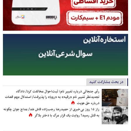
در بحث مشارکت کنید
رأی جنجالی درباره تغییر نام؛ ثبت‌احوال مخالفت کرد/ دادگاه
تجدیدنظر تغییر نام «رقیه» به «رویا» را پذیرفت/ استدلال مهم قضات
درباره حق هویت
راز ۱۵ روز بی‌خبری از حمیدرضا رجب‌زاده فاش شد/ مداح جوان چگونه
به قتل رسید؟ روایت یک قرار مرگ با دختر بلاگر