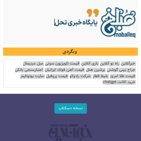
وبگردی
خبرآنلاین
راه نو آنلاین
بازی آنلاین
قیمت تلویزیون سونی
مبل مینیمال
جراح بینی گوشتی
پرشین هتل
قیمت آهن فولاد ایرانیان
اعتبارسنجی بانکی
قیمت طلا امروز
بلیط قطار
شرکت رادوکو
قیمت پروفیل
سایت یوتوتایمز
خرید اکانت chatgpt
نسخه دسکتاپ