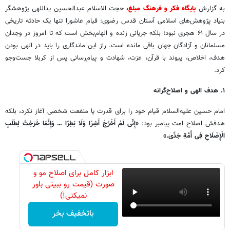
به گزارش
پایگاه فکر و فرهنگ مبلغ،
حجت الاسلام عبدالحسین یداللهی پژوهشگر
بنیاد پژوهش‌های اسلامی آستان قدس رضوی: قیام عاشورا تنها یک حادثه تاریخی
در سال ۶۱ هجری نبود؛ بلکه جریانی زنده و الهام‌بخش است که تا امروز در وجدان
مسلمانان و آزادگان جهان باقی مانده است. راز این ماندگاری را باید در الهی بودن
هدف، اخلاص، پیوند با قرآن، عزت، شهادت و پیام‌رسانی پس از کربلا جست‌وجو
کرد.
۱. هدف الهی و اصلاح‌گرانه
امام حسین علیه‌السلام قیام خود را برای قدرت یا منفعت شخصی آغاز نکرد، بلکه
هدفش اصلاح امت پیامبر بود:
«إِنِّی لَمْ أَخْرُجْ أَشِرًا وَلَا بَطِرًا … وَإِنَّمَا خَرَجْتُ لِطَلَبِ
الْإِصْلَاحِ فِی أُمَّةِ جَدِّی.»
ابزار کامل برای اصلاح مو و
صورت (قیمت رو ببینی باور
نمیکنی!)
باتخفیف بخر