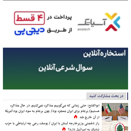
در بحث مشارکت کنید
ابوالفتح: حتی زمانی که می‌گوییم مذاکره نمی‌کنیم، در حال مذاکره
هستیم/ برجام برای ایران معجزه بود/ چون برجام به سود ایران بود آمریکا
از آن خارج شد
راز دشمنی وزیرخارجه لبنان با ایران / یوسف رجی چه ارتباطی با حزب
نزدیک به اسرائیل دارد؟