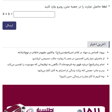
*
لطفا حاصل عبارت را در جعبه متن روبرو وارد کنید
4 + 6 =
ارسال
آخرین اخبار
پیوند قصاص و جهاد در کلام امیرالمؤمنین(ع)؛ واکاوی مفهوم انتقام در نهج‌البلاغه
از ماجرای مزار راس الحسین در مصر تا روایت جالب مسیحی ایرلندی
امام زمان(عج) درباره ظهور چه فرموده‌اند؟/ نگاهی به توقیعاتی که مهدویت را تفسیر می‌کند
پدر و مادر؛ نعمتی که برکت زندگی از احترام به آنان آغاز می‌شود
چه کنیم تا آثار نماز را در زندگی حس کنیم؟