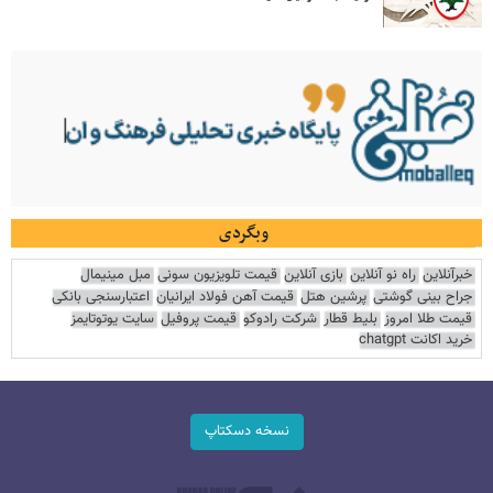
وبگردی
خبرآنلاین
راه نو آنلاین
بازی آنلاین
قیمت تلویزیون سونی
مبل مینیمال
جراح بینی گوشتی
پرشین هتل
قیمت آهن فولاد ایرانیان
اعتبارسنجی بانکی
قیمت طلا امروز
بلیط قطار
شرکت رادوکو
قیمت پروفیل
سایت یوتوتایمز
خرید اکانت chatgpt
نسخه دسکتاپ