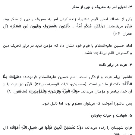
۳. احیای امر به معروف و نهی از منکر
یکی از اهداف اصلی قیام عاشورا، زنده کردن امر به معروف و نهی از منکر بود.
قرآن می‌فرماید:
«وَلْتَکُن مِّنکُمْ أُمَّةٌ … یَأْمُرُونَ بِالْمَعْرُوفِ وَیَنْهَوْنَ عَنِ الْمُنکَرِ»
(آل
عمران: ۱۰۴)
امام حسین علیه‌السلام با قیام خود نشان داد که مؤمن نباید در برابر تحریف دین
و گسترش ظلم بی‌تفاوت باشد.
۴. عزت در برابر ذلت
عاشورا پیام عزت و آزادگی است. امام حسین علیه‌السلام فرمودند:
«هَیْهَاتَ مِنَّا
الذِّلَّةُ»؛
ذلت از ما دور است. (مسعودی، اثبات الوصیه، ص۱۶۶). قرآن نیز عزت را از
آن خدا، پیامبر و مؤمنان می‌داند:
«وَلِلَّهِ الْعِزَّةُ وَلِرَسُولِهِ وَلِلْمُؤْمِنِینَ»
(منافقون: ۸)
پس عاشورا آموخت که می‌توان مظلوم بود، اما ذلیل نبود.
۵. شهادت و حیات جاودان
قرآن شهیدان را زنده می‌داند:
«وَلَا تَحْسَبَنَّ الَّذِینَ قُتِلُوا فِی سَبِیلِ اللَّهِ أَمْوَاتًا»
(آل
عمران: ۱۶۹)