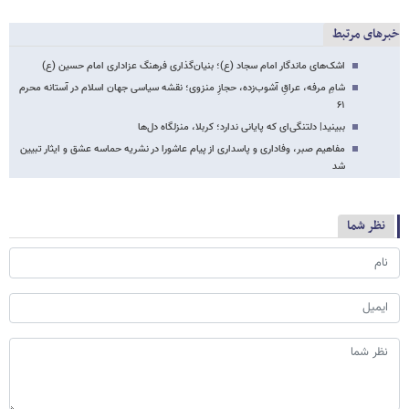
خبرهای مرتبط
اشک‌های ماندگار امام سجاد (ع)؛ بنیان‌گذاری فرهنگ عزاداری امام حسین (ع)
شامِ مرفه، عراقِ آشوب‌زده، حجازِ منزوی؛ نقشه سیاسی جهان اسلام در آستانه محرم
۶۱
ببینید| دلتنگی‌ای که پایانی ندارد؛ کربلا، منزلگاه دل‌ها
مفاهیم صبر، وفاداری و پاسداری از پیام عاشورا در نشریه حماسه عشق و ایثار تبیین
شد
نظر شما