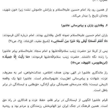
از همین رو، یاد امام حسین علیه‌السلام و یارانش خاموش نشد؛ زیرا خون شهید،
وجدان تاریخ را بیدار می‌کند.
۶. وفاداری یاران و پیام‌رسانی عاشورا
یاران امام حسین علیه‌السلام نمونه کامل وفاداری بودند. امام درباره آنان فرمودند:
«لَا أَعْلَمُ أَصْحَابًا أَوْفَی وَلَا خَیْرًا مِنْ أَصْحَابِی.»
(شیخ مفید، الإرشاد، ج۲، ص۹۱)
پس از کربلا نیز حضرت زینب سلام‌الله‌علیها و امام سجاد علیه‌السلام پیام عاشورا
را زنده نگه داشتند. حضرت زینب سلام‌الله‌علیها فرمودند:
«مَا رَأَیْتُ إِلَّا جَمِیلًا.»
(ابن‌طاووس، اللهوف، ص۱۶۰)
راز ماندگاری عاشورا در الهی بودن هدف، اخلاص، عدالت‌خواهی، امر به معروف،
عزت، شهادت و پیام‌رسانی اهل‌بیت علیهم‌السلام است. عاشورا تنها یک واقعه
تاریخی نیست؛ بلکه مدرسه‌ای همیشگی برای آزادگی، حق‌طلبی و ایستادگی در برابر
باطل است.
قیام عاشورا الگویی از ایستادگی در برابر ظلم، حفظ عزت و فداکاری در راه حق
است. همین فرهنگ در جنگ ایران نیز الهام‌بخش رزمندگان و مردم بود و روحیه