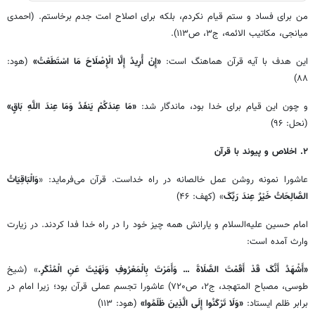
من برای فساد و ستم قیام نکردم، بلکه برای اصلاح امت جدم برخاستم. (احمدی
میانجی، مکاتیب الائمه، ج۳، ص۱۱۳).
این هدف با آیه قرآن هماهنگ است:
«إِنْ أُرِیدُ إِلَّا الْإِصْلَاحَ مَا اسْتَطَعْتُ»
(هود:
۸۸)
و چون این قیام برای خدا بود، ماندگار شد:
«مَا عِندَکُمْ یَنفَدُ وَمَا عِندَ اللَّهِ بَاقٍ»
(نحل: ۹۶)
۲. اخلاص و پیوند با قرآن
عاشورا نمونه روشن عمل خالصانه در راه خداست. قرآن می‌فرماید: «
وَالْبَاقِیَاتُ
الصَّالِحَاتُ خَیْرٌ عِندَ رَبِّکَ
» (کهف: ۴۶)
امام حسین علیه‌السلام و یارانش همه چیز خود را در راه خدا فدا کردند. در زیارت
وارث آمده است:
«أَشْهَدُ أَنَّکَ قَدْ أَقَمْتَ الصَّلَاةَ … وَأَمَرْتَ بِالْمَعْرُوفِ وَنَهَیْتَ عَنِ الْمُنْکَرِ.
» (شیخ
طوسی، مصباح المتهجد، ج۲، ص۷۲۰) عاشورا تجسم عملی قرآن بود؛ زیرا امام در
برابر ظلم ایستاد:
«وَلَا تَرْکَنُوا إِلَی الَّذِینَ ظَلَمُوا»
(هود: ۱۱۳)